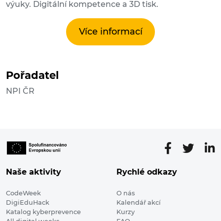
výuky. Digitální kompetence a 3D tisk.
Více informací
Pořadatel
NPI ČR
Naše aktivity
Rychlé odkazy
CodeWeek
O nás
DigiEduHack
Kalendář akcí
Katalog kyberprevence
Kurzy