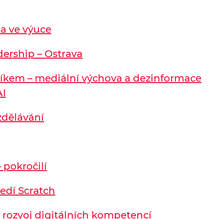
 a ve výuce
dership – Ostrava
níkem – mediální výchova a dezinformace
AI
vzdělávání
 pokročilí
ředí Scratch
a rozvoj digitálních kompetencí