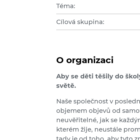
Téma:
Cílová skupina:
O organizaci
Aby se děti těšily do škol
světě.
Naše společnost v poslední
objemem objevů od samotn
neuvěřitelné, jak se každ
kterém žije, neustále pro
tady je od toho, aby tyto