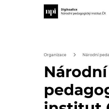
Organizace
Národní peda
Národní
pedago
institut