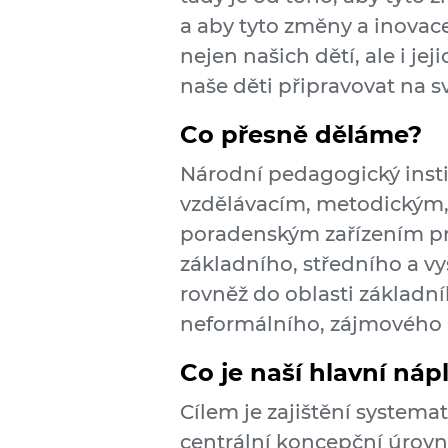
a aby tyto změny a inovac
nejen našich dětí, ale i j
naše děti připravovat na s
Co přesně děláme?
Národní pedagogický insti
vzdělávacím, metodickým
poradenským zařízením pr
základního, středního a v
rovněž do oblasti základn
neformálního, zájmového a
Co je naší hlavní náp
Cílem je zajištění systema
centrální koncepční úrovn