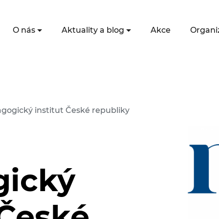
O nás
Aktuality a blog
Akce
Organi
gogický institut České republiky
gický
 České