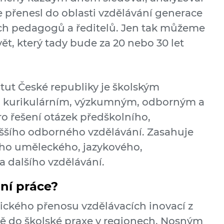
e přenesl do oblasti vzdělávání generace
ejich pedagogů a ředitelů. Jen tak můžeme
vět, který tady bude za 20 nebo 30 let
tut České republiky je školským
, kurikulárním, výzkumným, odborným a
o řešení otázek předškolního,
yššího odborného vzdělávání. Zasahuje
ího uměleckého, jazykového,
 dalšího vzdělávání.
lní práce?
tického přenosu vzdělávacích inovací z
ě do školské praxe v regionech. Nosným