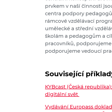
prvkem v naší činnosti jsou
centra podpory pedagogů 
rámcové vzdělávací progra
umělecké a střední vzděl
školám a pedagogům a cí
pracovníků, podporujeme s
podporujeme vedoucí praco
Související příkla
KYBcast (Česká republika)
digitální svět
Vydávání Europass doklad