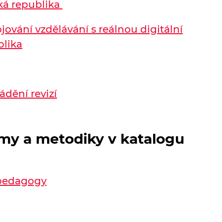
ská republika
ování vzdělávání s reálnou digitální
blika
ádění revizí
amy a metodiky v katalogu
 pedagogy