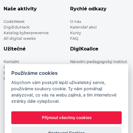
Naše aktivity
Rychlé odkazy
CodeWeek
O nás
DigiEduHack
Kalendář akcí
Katalog kyberprevence
Kurzy
All digital weeks
FAQ
Užitečné
DigiKoalice
Kontakt
Národní pedagogický institut
Členské organizace
České republiky, DigiKoalice
Používáme cookies
Blog
Weilova 1271/6 102 00 Praha 10
Digitalizace ve vzdělávání
Abychom vám poskytli lepší uživatelský servis,
používáme soubory cookie. Ty nám pomáhají
DigiKoalice 2021. All rights reserved
analyzovat, co vás na webu zajímá, a tím internetové
Vstup do administrace
stránky dále vylepšovat.
This project has received funding from the European
Commission Innovation and Networks Executive Agency (now
Přijmout všechny cookies
HaDEA) CEF TELECOM Calls 2019. This website reflects only the
author’s view. It does not represent the view of the European
Commission and the European Commission is not responsible