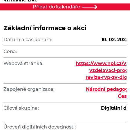
Přidat do kalendáře
Základní informace o akci
Datum a čas konání:
10. 02. 2023 
Cena:
Webová stránka:
https://www.npi.cz/vz
vzdelavaci-prog
revize-rvp-zv-digi
Zapojené organizace:
Národní pedagogic
Česk
Cílová skupina:
Digitální d
Úroveň digitálních dovedností: