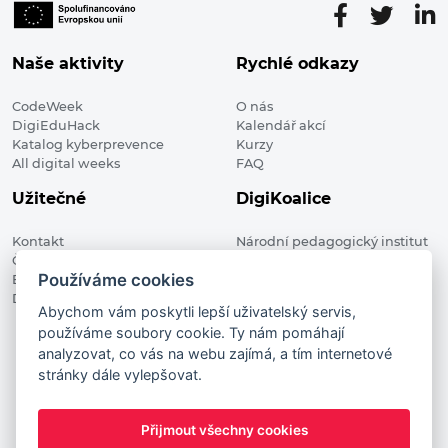
Naše aktivity
Rychlé odkazy
CodeWeek
O nás
DigiEduHack
Kalendář akcí
Katalog kyberprevence
Kurzy
All digital weeks
FAQ
Užitečné
DigiKoalice
Kontakt
Národní pedagogický institut
Členské organizace
České republiky, DigiKoalice
Používáme cookies
Blog
Weilova 1271/6 102 00 Praha 10
Digitalizace ve vzdělávání
Abychom vám poskytli lepší uživatelský servis,
používáme soubory cookie. Ty nám pomáhají
DigiKoalice 2021. All rights reserved
analyzovat, co vás na webu zajímá, a tím internetové
Vstup do administrace
stránky dále vylepšovat.
This project has received funding from the European
Commission Innovation and Networks Executive Agency (now
Přijmout všechny cookies
HaDEA) CEF TELECOM Calls 2019. This website reflects only the