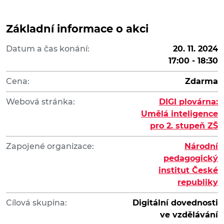
Základní informace o akci
Datum a čas konání:
20. 11. 2024
17:00 - 18:30
Cena:
Zdarma
Webová stránka:
DIGI plovárna:
Umělá inteligence
pro 2. stupeň ZŠ
Zapojené organizace:
Národní
pedagogický
institut České
republiky
Cílová skupina:
Digitální dovednosti
ve vzdělávání