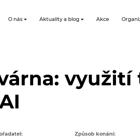
O nás
Aktuality a blog
Akce
Organi
várna: využití
AI
ořadatel:
Způsob konání: