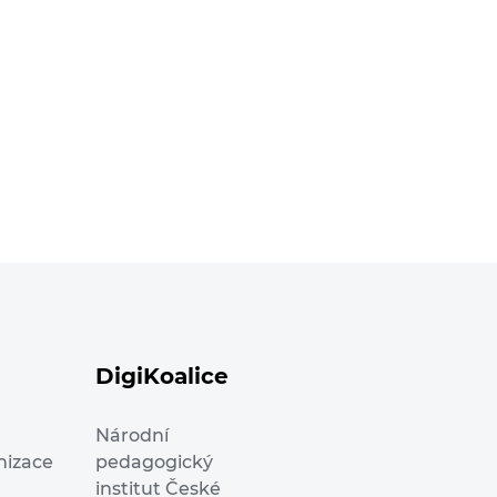
DigiKoalice
Národní
nizace
pedagogický
institut České