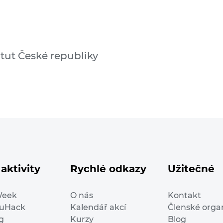
tut České republiky
aktivity
Rychlé odkazy
Užitečné
Week
O nás
Kontakt
duHack
Kalendář akcí
Členské orga
g
Kurzy
Blog