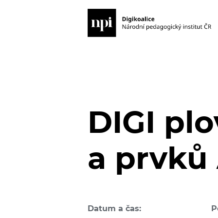
DIGI plo
a prvků 
Datum a čas:
P