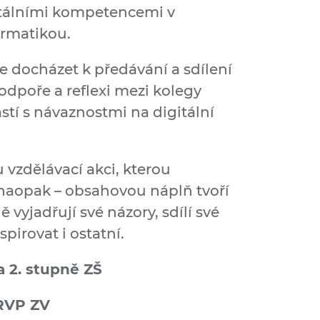
itálními kompetencemi v
ormatikou.
e docházet k předávání a sdílení
odpoře a reflexi mezi kolegy
stí s návaznostmi na digitální
u vzdělávací akci, kterou
 naopak – obsahovou náplň tvoří
ě vyjadřují své názory, sdílí své
pirovat i ostatní.
 a 2. stupně ZŠ
 RVP ZV