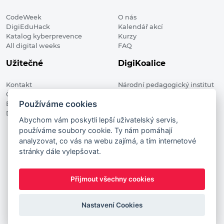
CodeWeek
O nás
DigiEduHack
Kalendář akcí
Katalog kyberprevence
Kurzy
All digital weeks
FAQ
Užitečné
DigiKoalice
Kontakt
Národní pedagogický institut
Členské organizace
České republiky, DigiKoalice
Používáme cookies
Blog
Weilova 1271/6 102 00 Praha 10
Digitalizace ve vzdělávání
Abychom vám poskytli lepší uživatelský servis,
používáme soubory cookie. Ty nám pomáhají
DigiKoalice 2021. All rights reserved
analyzovat, co vás na webu zajímá, a tím internetové
Vstup do administrace
stránky dále vylepšovat.
This project has received funding from the European
Commission Innovation and Networks Executive Agency (now
Přijmout všechny cookies
HaDEA) CEF TELECOM Calls 2019. This website reflects only the
author’s view. It does not represent the view of the European
Commission and the European Commission is not responsible
Nastavení Cookies
for any use that may be made of the information it contains.