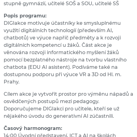
stupně gymnázií, učitelé SOŠ a SOU, učitelé SŠ
Popis programu:
DIGIakce motivuje účastníky ke smysluplnému
využití digitálních technologií (především AI,
chatbotů) ve výuce napříč předměty a k rozvoji
digitálních kompetencí u žáků. Část akce je
věnována rozvoji informatického myšlení žáků
pomocí bezplatného nástroje na tvorbu vlastního
chatbota (EDU AI asistent). Podíváme také na
dostupnou podporu při výuce VR a 3D od Hl. m.
Prahy.
Cílem akce je vytvořit prostor pro výměnu nápadů a
osvědčených postupů mezi pedagogy.
Doporučujeme DIGIakci pro učitele, kteří se už
nějakého úvodu do generativní AI zúčastnili.
Časový harmonogram:
14:00 Úvodní představení, ICT a AI na školách