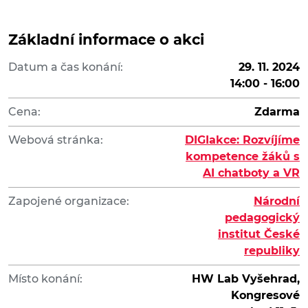
Základní informace o akci
Datum a čas konání:
29. 11. 2024
14:00 - 16:00
Cena:
Zdarma
Webová stránka:
DIGIakce: Rozvíjíme
kompetence žáků s
AI chatboty a VR
Zapojené organizace:
Národní
pedagogický
institut České
republiky
Místo konání:
HW Lab Vyšehrad,
Kongresové