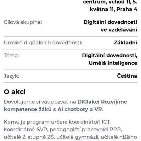
centrum, vchod 11, 5.
května 11, Praha 4
Cílová skupina:
Digitální dovednosti
ve vzdělávání
Úroveň digitálních dovedností:
Základní
Téma:
Digitální dovednosti,
Umělá inteligence
Jazyk:
Čeština
O akci
Dovolujeme si vás pozvat na
DIGIakci Rozvíjíme
kompetence žáků s AI chatboty a VR
.
Komu je program určen: koordinátoři ICT,
koordinátoři ŠVP, pedagogičtí pracovníci PPP,
učitelé 2. stupně ZŠ, učitelé gymnázií, učitelé nižšího