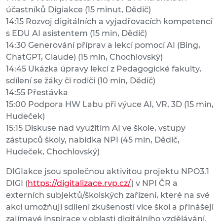
účastníků Digiakce (15 minut, Dědič)
14:15 Rozvoj digitálních a vyjadřovacích kompetencí
s EDU AI asistentem (15 min, Dědič)
14:30 Generování příprav a lekcí pomocí AI (Bing,
ChatGPT, Claude) (15 min, Chochlovský)
14:45 Ukázka úpravy lekcí z Pedagogické fakulty,
sdílení se žáky či rodiči (10 min, Dědič)
14:55 Přestávka
15:00 Podpora HW Labu při výuce AI, VR, 3D (15 min,
Hudeček)
15:15 Diskuse nad využitím AI ve škole, vstupy
zástupců školy, nabídka NPI (45 min, Dědič,
Hudeček, Chochlovský)
DIGIakce jsou společnou aktivitou projektu NPO3.1
DIGI (
https://digitalizace.rvp.cz/
) v NPI ČR a
externích subjektů/školských zařízení, které na své
akci umožňují sdílení zkušeností více škol a přinášejí
zajímavé inspirace v oblasti digitálního vzdělávání.