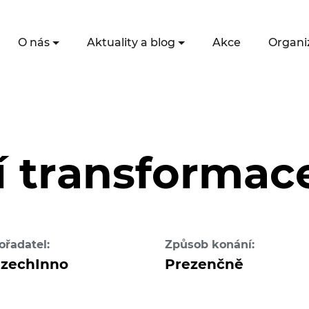
O nás
Aktuality a blog
Akce
Organi
ní transformac
ořadatel:
Způsob konání:
zechInno
Prezenčně