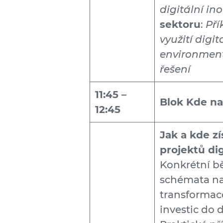
digitální in
sektoru
:
Pří
využití digit
environment
řešení
11:45 –
Blok Kde na 
12:45
Jak a kde zí
projektů di
Konkrétní bě
schémata na
transforma
investic do