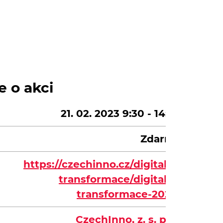
e o akci
21. 02. 2023 9:30 - 14:30
Zdarma
https://czechinno.cz/digitalni-
transformace/digitalni-
transformace-2022/
CzechInno, z. s. p. o.