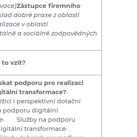
ovace)
Zástupce firemního
klad dobré praxe z oblasti
alizace v oblasti
álně a sociálně zodpovědných
to vzít?
skat podporu pro realizaci
gitální transformace?
·
žící i perspektivní dotační
 podporu digitální
ce· Služby na podporu
 digitální transformace·