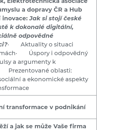
ek, Elektrotechnická asociace
ůmyslu a dopravy ČR a Hub
í inovace:
Jak si stojí české
tě k dokonalé digitální,
ciálně odpovědné
ci?
· Aktuality o situaci
firmách· Úspory i odpovědný
pulsy a argumenty k
i· Prezentované oblasti:
sociální a ekonomické aspekty
ansformace
lní transformace v podnikání
běží a jak se může Vaše firma