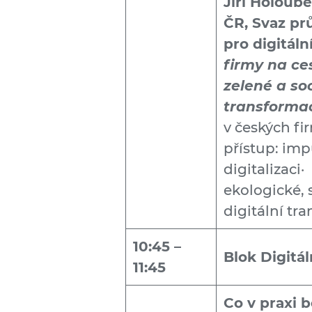
Jiří Holoub
ČR, Svaz pr
pro digitáln
firmy na ces
zelené a so
transforma
v českých 
přístup: im
digitalizac
ekologické, 
digitální tr
10:45 –
Blok Digitá
11:45
Co v praxi 