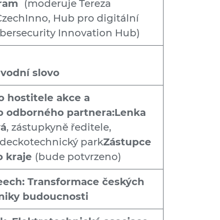
gram
(moderuje Tereza
zechInno, Hub pro digitální
bersecurity Innovation Hub)
úvodní slovo
o hostitele akce a
o odborného partnera:Lenka
vá
, zástupkyně ředitele,
ědeckotechnický park
Zástupce
o kraje
(bude potvrzeno)
eech: Transformace českých
niky budoucnosti