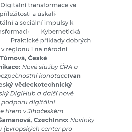
igitální transformace ve
í příležitosti a úskalí·
lní a sociální impulsy k
ransformaci· Kybernetická
 Praktické příklady dobrých
m v regionu i na národní
 Tůmová, České
ikace:
Nové služby ČRA a
rbezpečnostní konotace
Ivan
český vědeckotechnický
ský DigiHub a další nové
a podporu digitální
e firem v Jihočeském
 Šamanová, CzechInno:
Novinky
ů (Evropských center pro