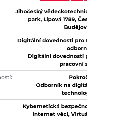
Jihočeský vědeckotechnický
park, Lipová 1789, České
Budějovice
Digitální dovednosti pro ICT
odborníky
Digitální dovednosti pro
pracovní sílu
ostí:
Pokročilá
Odborník na digitální
technologie
Kybernetická bezpečnost,
Internet věcí, Virtuální