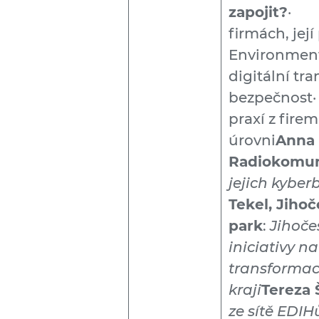
zapojit?
· D
firmách, jej
Environmentá
digitální t
bezpečnost·
praxí z fire
úrovni
Anna
Radiokomun
jejich kybe
Tekel, Jiho
park
:
Jihoče
iniciativy n
transformac
kraji
Tereza
ze sítě EDIH