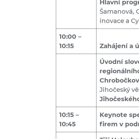
Hlavní pro
Šamanová, C
inovace a Cy
10:00 –
10:15
Zahájení a 
Úvodní slov
regionálníh
Chrobočko
Jihočeský v
Jihočeskéh
10:15 –
Keynote sp
10:45
firem v pod