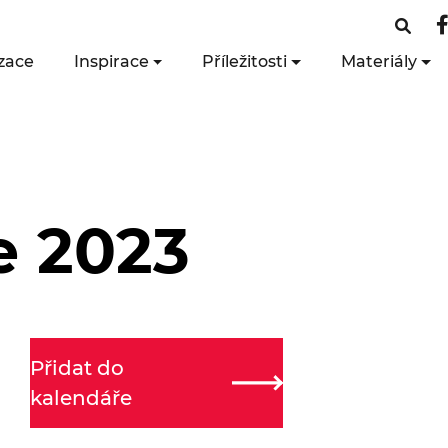
zace
Inspirace
Příležitosti
Materiály
e 2023
Přidat do
kalendáře