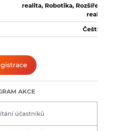
realita, Robotika, Rozšířená
realita
Čeština
gistrace
GRAM AKCE
ítání účastníků