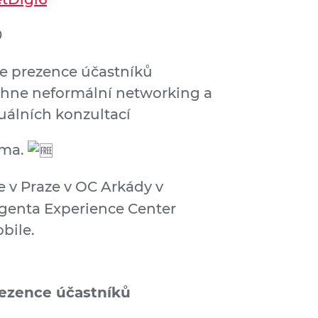
0
ne prezence účastníků
běhne neformální networking a
álních konzultací
rma.
 v Praze v OC Arkády v
agenta Experience Center
bile.
rezence účastníků