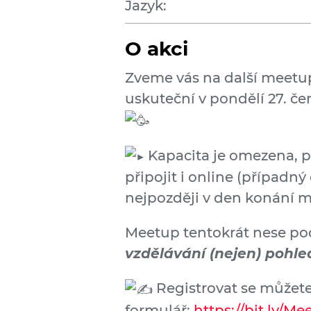
Jazyk:
O akci
Zveme vás na další meetup 
uskuteční v pondělí 27. č
Kapacita je omezena, 
připojit i online (případ
nejpozději v den konání 
Meetup tentokrát nese pod
vzdělávání (nejen) pohle
Registrovat se můžete
formulář:
https://bit.ly/Me