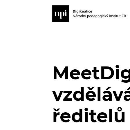
MeetDig
vzděláv
ředitelů