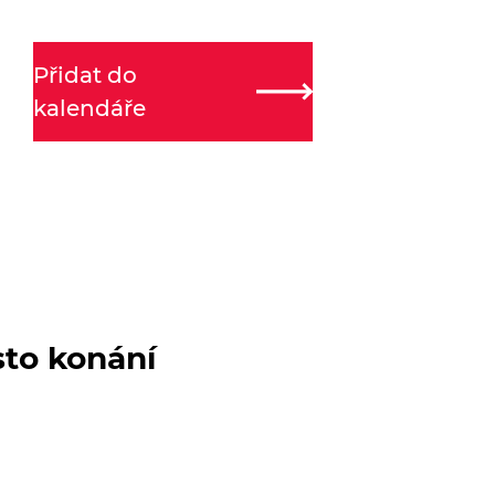
Přidat do
kalendáře
sto konání