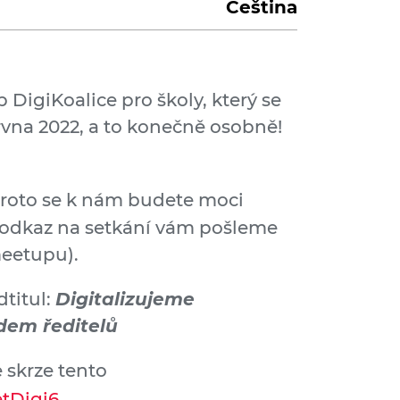
Čeština
DigiKoalice pro školy, který se
ervna 2022, a to konečně osobně!
proto se k nám budete moci
ný odkaz na setkání vám pošleme
meetupu).
titul:
Digitalizujeme
dem ředitelů
 skrze tento
etDigi6