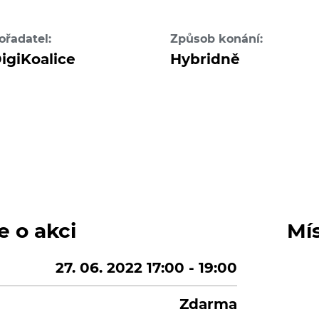
ořadatel:
Způsob konání:
igiKoalice
Hybridně
e o akci
Mí
27. 06. 2022 17:00 - 19:00
Zdarma