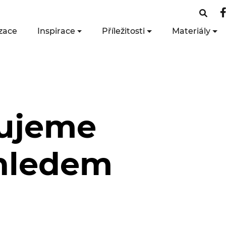
zace
Inspirace
Příležitosti
Materiály
zujeme
ohledem