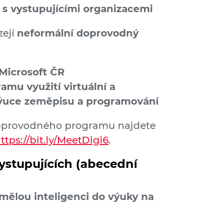
í s vystupujícími organizacemi
zejí
neformální doprovodný
Microsoft ČR
amu využití virtuální a
 výuce zeměpisu a programování
doprovodného programu najdete
ttps://bit.ly/MeetDigi6
.
ystupujících (abecední
umělou inteligenci do výuky na