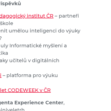
říspěvků
dagogický institut ČR
–
partneři
 škole
enit umělou inteligenci do výuky
?
uly Informatické myšlení a
ika
ky učitelů v digitálních
i
– platforma pro výuku
 let CODEWEEK v ČR
enta Experience Center
,
iniveletrh