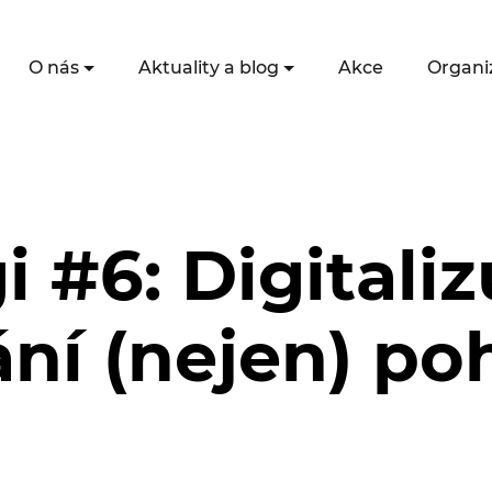
O nás
Aktuality a blog
Akce
Organi
i #6: Digitali
ání (nejen) p