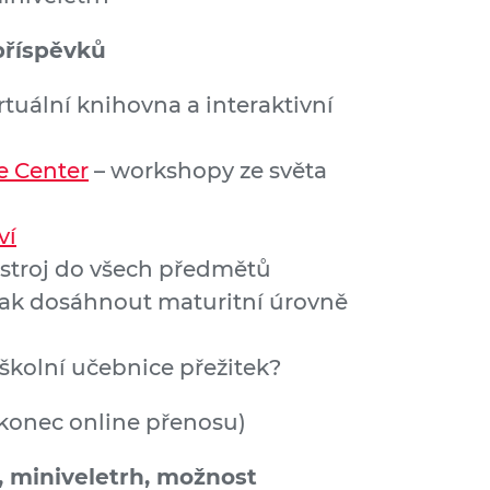
příspěvků
rtuální knihovna a interaktivní
e Center
– workshopy ze světa
ví
stroj do všech předmětů
Jak dosáhnout maturitní úrovně
školní učebnice přežitek?
konec online přenosu)
 miniveletrh, možnost