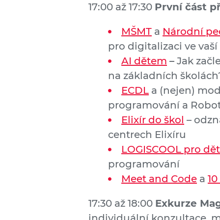
17:00 až 17:30
První část p
MŠMT
a
Národní pe
pro digitalizaci ve vaší
AI dětem
–
Jak začl
na základních školách
ECDL
a (nejen) mod
programování a Robot
Elixír do škol
– odzna
centrech Elixíru
LOGISCOOL pro dět
programování
Meet and Code
a
10
17:30 až 18:00
Exkurze Mag
individuální konzultace, m