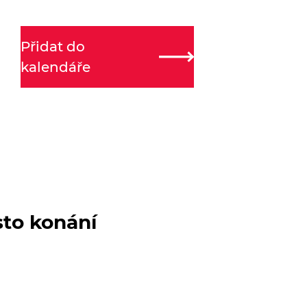
Přidat do
kalendáře
sto konání