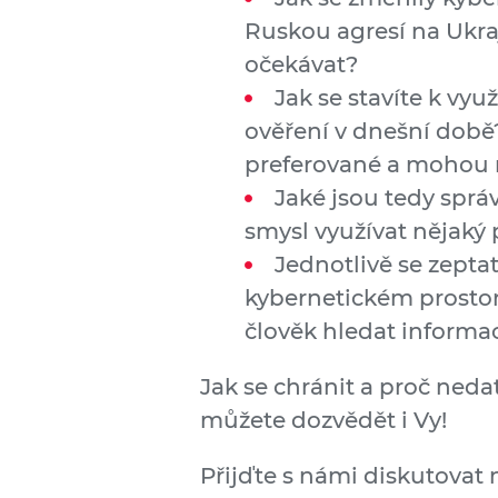
Ruskou agresí na Ukr
očekávat?
Jak se stavíte k vy
ověření v dnešní době?
preferované a mohou 
Jaké jsou tedy správ
smysl využívat nějak
Jednotlivě se zepta
kybernetickém prosto
člověk hledat informa
Jak se chránit a proč ned
můžete dozvědět i Vy!
Přijďte s námi diskutovat 