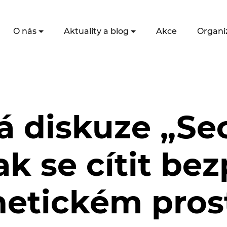
O nás
Aktuality a blog
Akce
Organi
á diskuze „Sec
ak se cítit be
netickém pros