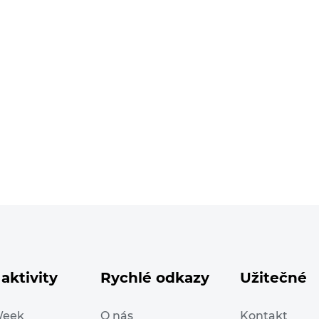
aktivity
Rychlé odkazy
Užitečné
Week
O nás
Kontakt