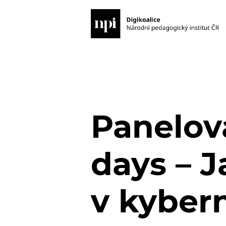
Panelov
days – J
v kyber