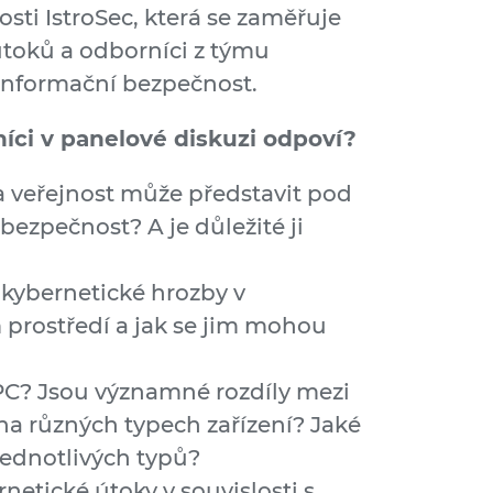
sti IstroSec, která se zaměřuje
útoků a odborníci z týmu
 informační bezpečnost.
íci v panelové diskuzi odpoví?
a veřejnost může představit pod
ezpečnost? A je důležité ji
í kybernetické hrozby v
prostředí a jak se jim mohou
 PC? Jsou významné rozdíly mezi
na různých typech zařízení? Jaké
 jednotlivých typů?
netické útoky v souvislosti s