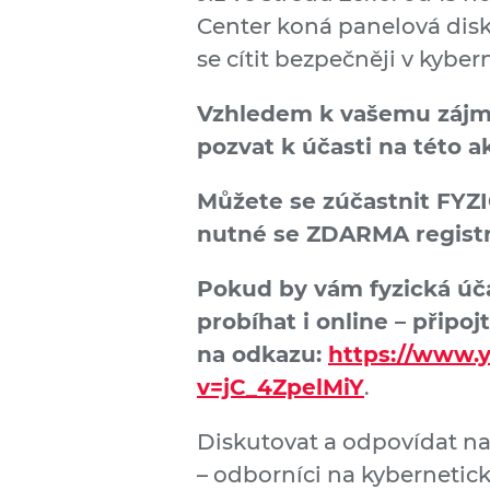
Center koná panelová disk
se cítit bezpečněji v kybe
Vzhledem k vašemu zájmu
pozvat k účasti na této ak
Můžete se zúčastnit FYZI
nutné se ZDARMA regist
Pokud by vám fyzická úč
probíhat i online – připo
na odkazu:
https://www.
v=jC_4ZpelMiY
.
Diskutovat a odpovídat na
– odborníci na kybernetic