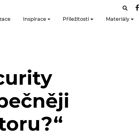
zace
Inspirace
Příležitosti
Materiály
urity
zpečněji
toru?“