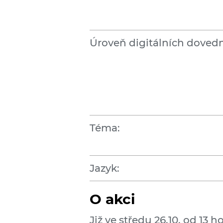
Úroveň digitálních dovedn
Téma:
Jazyk:
O akci
Již ve středu 26.10. od 13