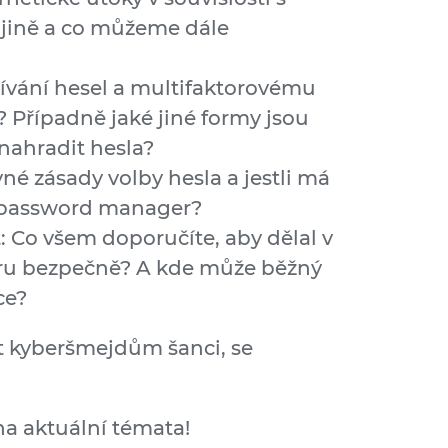
ajině a co můžeme dále
užívání hesel a multifaktorovému
 Případně jaké jiné formy jsou
nahradit hesla?
né zásady volby hesla a jestli má
ý password manager?
t: Co všem doporučíte, aby dělal v
ru bezpečně? A kde může běžný
ce?
at kyberšmejdům šanci, se
na aktuální témata!