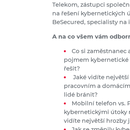
Telekom, zástupci společno
na řešení kybernetických 
BeSecured, specialisty na
A na co všem vám odborn
Co si zaměstnanec 
pojmem kybernetické b
řešit?
Jaké vidíte největš
pracovním a domácím 
lidé bránit?
Mobilní telefon vs.
kybernetickými útoky 
vidíte největší hrozby
Jak se změnily kyber