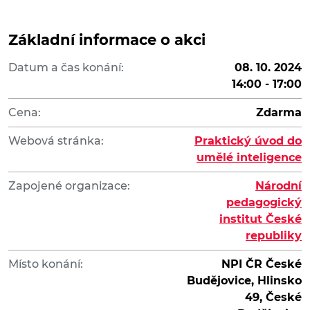
Základní informace o akci
Datum a čas konání:
08. 10. 2024
14:00 - 17:00
Cena:
Zdarma
Webová stránka:
Praktický úvod do
umělé inteligence
Zapojené organizace:
Národní
pedagogický
institut České
republiky
Místo konání:
NPI ČR České
Budějovice, Hlinsko
49, České