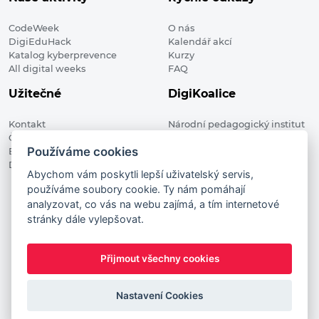
CodeWeek
O nás
DigiEduHack
Kalendář akcí
Katalog kyberprevence
Kurzy
All digital weeks
FAQ
Užitečné
DigiKoalice
Kontakt
Národní pedagogický institut
Členské organizace
České republiky, DigiKoalice
Používáme cookies
Blog
Weilova 1271/6 102 00 Praha 10
Digitalizace ve vzdělávání
Abychom vám poskytli lepší uživatelský servis,
používáme soubory cookie. Ty nám pomáhají
DigiKoalice 2021. All rights reserved
analyzovat, co vás na webu zajímá, a tím internetové
Vstup do administrace
stránky dále vylepšovat.
This project has received funding from the European
Commission Innovation and Networks Executive Agency (now
Přijmout všechny cookies
HaDEA) CEF TELECOM Calls 2019. This website reflects only the
author’s view. It does not represent the view of the European
Commission and the European Commission is not responsible
Nastavení Cookies
for any use that may be made of the information it contains.