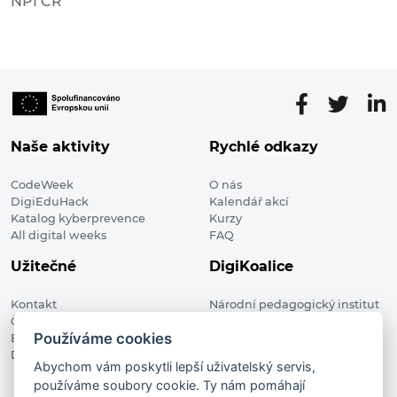
NPI ČR
Naše aktivity
Rychlé odkazy
CodeWeek
O nás
DigiEduHack
Kalendář akcí
Katalog kyberprevence
Kurzy
All digital weeks
FAQ
Užitečné
DigiKoalice
Kontakt
Národní pedagogický institut
Členské organizace
České republiky, DigiKoalice
Používáme cookies
Blog
Weilova 1271/6 102 00 Praha 10
Digitalizace ve vzdělávání
Abychom vám poskytli lepší uživatelský servis,
používáme soubory cookie. Ty nám pomáhají