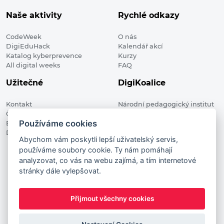
Naše aktivity
Rychlé odkazy
CodeWeek
O nás
DigiEduHack
Kalendář akcí
Katalog kyberprevence
Kurzy
All digital weeks
FAQ
Užitečné
DigiKoalice
Kontakt
Národní pedagogický institut
Členské organizace
České republiky, DigiKoalice
Používáme cookies
Blog
Weilova 1271/6 102 00 Praha 10
Digitalizace ve vzdělávání
Abychom vám poskytli lepší uživatelský servis,
používáme soubory cookie. Ty nám pomáhají
DigiKoalice 2021. All rights reserved
analyzovat, co vás na webu zajímá, a tím internetové
Vstup do administrace
stránky dále vylepšovat.
This project has received funding from the European
Commission Innovation and Networks Executive Agency (now
Přijmout všechny cookies
HaDEA) CEF TELECOM Calls 2019. This website reflects only the
author’s view. It does not represent the view of the European