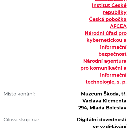
institut České
republiky
Česká pobočka
AFCEA
Národní úřad pro
kybernetickou a
informační
bezpečnost
Národní agentura
pro komunikační a
informační
technologie, s. p.
Místo konání:
Muzeum Škoda, tř.
Václava Klementa
294, Mladá Boleslav
Cílová skupina:
Digitální dovednosti
ve vzdělávání