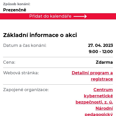
Způsob konání:
Prezenčně
Přidat do kalendáře
Základní informace o akci
Datum a čas konání:
27. 04. 2023
9:00 - 12:00
Cena:
Zdarma
Webová stránka:
Detailní program a
registrace
Zapojené organizace:
Centrum
kybernetické
bezpečnosti, z. ú.
Národní
pedagogický