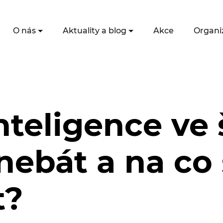
O nás
Aktuality a blog
Akce
Organi
nteligence ve 
nebát a na co
t?