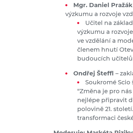
Mgr. Daniel Pražák
výzkumu a rozvoje vzd
Učitel na zákla
výzkumu a rozvoje 
ve vzdělání a mode
členem hnutí Otev
budoucích učitelů
Ondřej Šteffl
– zakl
Soukromé Scio šk
“Změna je pro nás t
nejlépe připravit 
polovině 21. stolet
transformaci české
Moderuje: Markéta Riziky