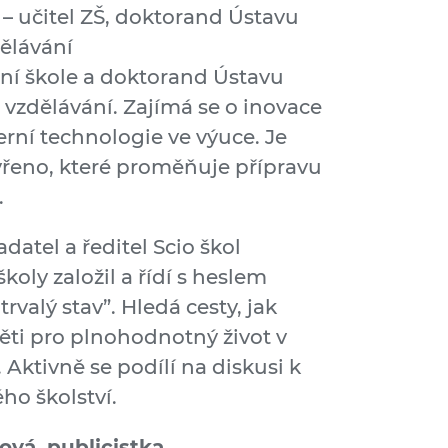
– učitel ZŠ, doktorand Ústavu
ělávání
dní škole a doktorand Ústavu
vzdělávání. Zajímá se o inovace
rní technologie ve výuce. Je
řeno, které proměňuje přípravu
.
adatel a ředitel Scio škol
oly založil a řídí s heslem
rvalý stav”. Hledá cesty, jak
děti pro plnohodnotný život v
í. Aktivně se podílí na diskusi k
ho školství.
ová, publicistka