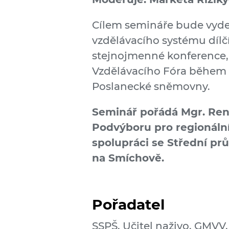
Cílem semináře bude vydef
vzdělávacího systému díl
stejnojmenné konference,
Vzdělávacího Fóra během 
Poslanecké sněmovny.
Seminář pořádá Mgr. Ren
Podvýboru pro regionální 
spolupráci se Střední p
na Smíchově.
Pořadatel
SSPŠ, Učitel naživo, GMVV,