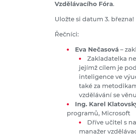
Vzdělávacího Fóra
.
Uložte si datum 3. března!
Řečníci:
Eva Nečasová
– zak
Zakladatelka ne
jejímž cílem je po
inteligence ve výu
také za metodikam
vzdělávání se věn
Ing. Karel Klatovsk
programů, Microsoft
Dříve učitel s 
manažer vzděláva