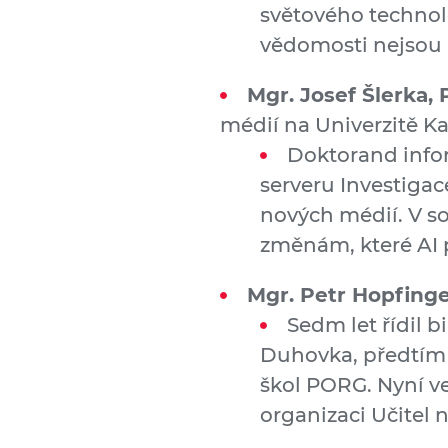
světového technolo
vědomosti nejsou 
Mgr. Josef Šlerka, 
médií na Univerzitě Ka
Doktorand infor
serveru Investigac
nových médií. V s
změnám, které AI p
Mgr. Petr Hopfing
Sedm let řídil 
Duhovka, předtím 
škol PORG. Nyní ve
organizaci Učitel n