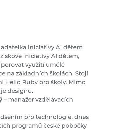
ladatelka iniciativy AI dětem
ziskové iniciativy AI dětem,
dporovat využití umělé
ce na základních školách. Stojí
i Hello Ruby pro školy. Mimo
uje designu.
ý
– manažer vzdělávacích
nadšením pro technologie, dnes
cích programů české pobočky