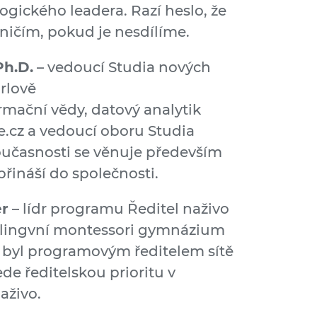
gického leadera. Razí heslo, že
ničím, pokud je nesdílíme.
Ph.D.
– vedoucí Studia nových
rlově
mační vědy, datový analytik
e.cz a vedoucí oboru Studia
oučasnosti se věnuje především
řináší do společnosti.
er
– lídr programu Ředitel naživo
bilingvní montessori gymnázium
byl programovým ředitelem sítě
de ředitelskou prioritu v
aživo.