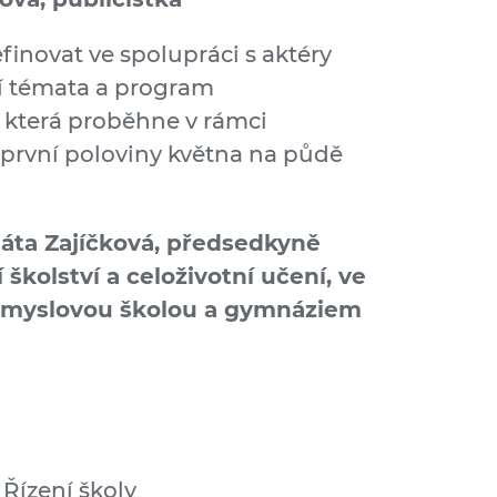
inovat ve spolupráci s aktéry
čí témata a program
 která proběhne v rámci
první poloviny května na půdě
áta Zajíčková, předsedkyně
školství a celoživotní učení, ve
růmyslovou školou a gymnáziem
 Řízení školy