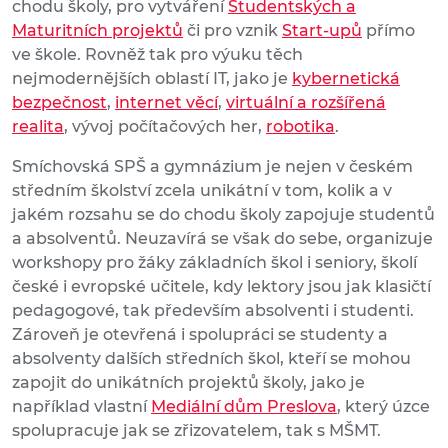
chodu školy, pro vytváření
Studentských a
Maturitních projektů
či pro vznik
Start-upů
přímo
ve škole. Rovněž tak pro výuku těch
nejmodernějších oblastí IT, jako je
kybernetická
bezpečnost
,
internet věcí
,
virtuální a rozšířená
realita
, vývoj počítačových her,
robotika
.
Smíchovská SPŠ a gymnázium je nejen v českém
středním školství zcela unikátní v tom, kolik a v
jakém rozsahu se do chodu školy zapojuje studentů
a absolventů. Neuzavírá se však do sebe, organizuje
workshopy pro žáky základních škol i seniory, školí
české i evropské učitele, kdy lektory jsou jak klasičtí
pedagogové, tak především absolventi i studenti.
Zároveň je otevřená i spolupráci se studenty a
absolventy dalších středních škol, kteří se mohou
zapojit do unikátních projektů školy, jako je
například vlastní
Mediální dům Preslova
, který úzce
spolupracuje jak se zřizovatelem, tak s MŠMT.