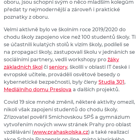
oboru, jsou schopni svým o něco mladším kolegům
předat ty nejmodernější a zároveň i praktické
poznatky z oboru.
Velmi aktivně bylo ve školním roce 2019/2020 do
chodu školy zapojeno více než 100 studentů školy. Ti
se účastnili kulatých stolů k vizím školy, podíleli se
na propagaci školy, zastupovali školu v jednáních se
sociálními partnery, vedli workshopy pro
žáky
základních škol
či
seniory
, školili v oblasti IT české i
evropské učitele, prováděli osvětové besedy o
kybernetické bezpečnosti, byly členy
Studia 301
,
Mediálního domu Preslova
a dalších projektů.
Covid 19 sice mnohé změnil, některé aktivity omezil,
nikoli však zapojení studentů do chodu školy.
Zřizovatel pověřil Smíchovskou SPŠ a gymnázium
vytvořením nových www stránek Prahy pro oblast
vzdělávání (
www.prahaskolska.cz
) a také realizací
akce Schola Pragensis on-line, místo klasického