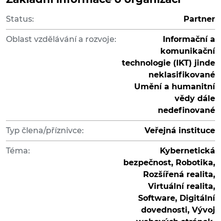
Status:
Partner
Oblast vzdělávání a rozvoje:
Informační a
komunikační
technologie (IKT) jinde
neklasifikované
Umění a humanitní
vědy dále
nedefinované
Typ člena/příznivce:
Veřejná instituce
Téma:
Kybernetická
bezpečnost, Robotika,
Rozšířená realita,
Virtuální realita,
Software, Digitální
dovednosti, Vývoj