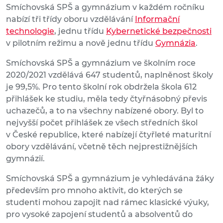
Smíchovská SPŠ a gymnázium v každém ročníku
nabízí tři třídy oboru vzdělávání
Informační
technologie
, jednu třídu
Kybernetické bezpečnosti
v pilotním režimu a nově jednu třídu
Gymnázia
.
Smíchovská SPŠ a gymnázium ve školním roce
2020/2021 vzdělává 647 studentů, naplněnost školy
je 99,5%. Pro tento školní rok obdržela škola 612
přihlášek ke studiu, měla tedy čtyřnásobný převis
uchazečů, a to na všechny nabízené obory. Byl to
nejvyšší počet přihlášek ze všech středních škol
v České republice, které nabízejí čtyřleté maturitní
obory vzdělávání, včetně těch nejprestižnějších
gymnázií.
Smíchovská SPŠ a gymnázium je vyhledávána žáky
především pro mnoho aktivit, do kterých se
studenti mohou zapojit nad rámec klasické výuky,
pro vysoké zapojení studentů a absolventů do