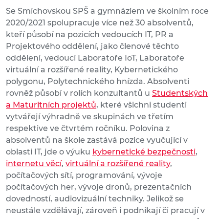
Se Smíchovskou SPŠ a gymnáziem ve školním roce
2020/2021 spolupracuje více než 30 absolventů,
kteří působí na pozicích vedoucích IT, PR a
Projektového oddělení, jako členové těchto
oddělení, vedoucí Laboratoře IoT, Laboratoře
virtuální a rozšířené reality, Kybernetického
polygonu, Polytechnického hnízda. Absolventi
rovněž působí v rolích konzultantů u
Studentských
a Maturitních projektů
, které všichni studenti
vytvářejí výhradně ve skupinách ve třetím
respektive ve čtvrtém ročníku. Polovina z
absolventů na škole zastává pozice vyučující v
oblasti IT, jde o výuku
kybernetické bezpečnosti
,
internetu věcí
,
virtuální a rozšířené reality
,
počítačových sítí, programování, vývoje
počítačových her, vývoje dronů, prezentačních
dovedností, audiovizuální techniky. Jelikož se
neustále vzdělávají, zároveň i podnikají či pracují v