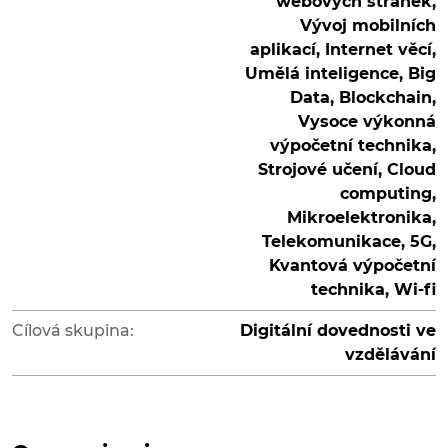
webových stránek,
Vývoj mobilních
aplikací, Internet věcí,
Umělá inteligence, Big
Data, Blockchain,
Vysoce výkonná
výpočetní technika,
Strojové učení, Cloud
computing,
Mikroelektronika,
Telekomunikace, 5G,
Kvantová výpočetní
technika, Wi-fi
Cílová skupina:
Digitální dovednosti ve
vzdělávání