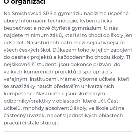
O organizaci
Na Smíchovská SPŠ a gymnáziu nabízíme úspěšné
obory Informační technologie, Kybernetická
bezpečnost a nové čtyřleté gymnázium. U nás
najdete minimum žáků, kteří si to chodí do školy jen
odsedět. Naši studenti patří mezi nejaktivnější ze
všech českých škol. Důkazem toho je jejich zapojení
do desítek projektů a každodenního chodu školy. Ti
nejšikovnější studenti jsou dokonce přizváni do
velkých komerčních projektů či spoluprací s
veřejnými institucemi. Máme výborné učitele, kteří
se snaží žáky naučit především univerzálních
kompetencí. Naši učitelé jsou skutečnými
odborníky/praktiky v oblastech, které učí. Část
učitelů, mnohdy absolventů školy, ve škole učí na
částečný úvazek, neboť v jednotlivých oblastech
pracují či stále studují.