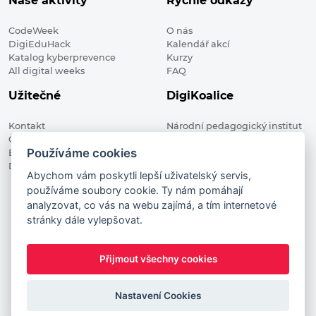
Naše aktivity
Rychlé odkazy
CodeWeek
O nás
DigiEduHack
Kalendář akcí
Katalog kyberprevence
Kurzy
All digital weeks
FAQ
Užitečné
DigiKoalice
Kontakt
Národní pedagogický institut
Členské organizace
České republiky, DigiKoalice
Používáme cookies
Blog
Weilova 1271/6 102 00 Praha 10
Digitalizace ve vzdělávání
Abychom vám poskytli lepší uživatelský servis,
používáme soubory cookie. Ty nám pomáhají
DigiKoalice 2021. All rights reserved
analyzovat, co vás na webu zajímá, a tím internetové
Vstup do administrace
stránky dále vylepšovat.
This project has received funding from the European
Commission Innovation and Networks Executive Agency (now
Přijmout všechny cookies
HaDEA) CEF TELECOM Calls 2019. This website reflects only the
author’s view. It does not represent the view of the European
Commission and the European Commission is not responsible
Nastavení Cookies
for any use that may be made of the information it contains.