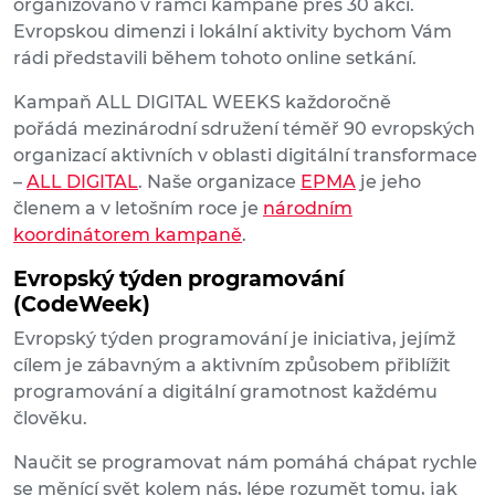
organizováno v rámci kampaně přes 30 akcí.
Evropskou dimenzi i lokální aktivity bychom Vám
rádi představili během tohoto online setkání.
Kampaň ALL DIGITAL WEEKS každoročně
pořádá mezinárodní sdružení téměř 90 evropských
organizací aktivních v oblasti digitální transformace
–
ALL DIGITAL
. Naše organizace
EPMA
je jeho
členem a v letošním roce je
národním
koordinátorem kampaně
.
Evropský týden programování
(CodeWeek)
Evropský týden programování je iniciativa, jejímž
cílem je zábavným a aktivním způsobem přiblížit
programování a digitální gramotnost každému
člověku.
Naučit se programovat nám pomáhá chápat rychle
se měnící svět kolem nás, lépe rozumět tomu, jak