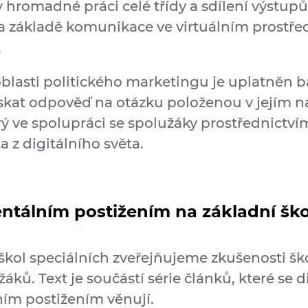
hromadné práci celé třídy a sdílení výstupů 
a základě komunikace ve virtuálním prostředí
.
 oblasti politického marketingu je uplatněn b
získat odpověď na otázku položenou v jejím n
erý ve spolupráci se spolužáky prostřednictví
a z digitálního světa.
ntálním postižením na základní ško
ol speciálních zveřejňujeme zkušenosti škol,
žáků. Text je součástí série článků, které se
ím postižením věnují.