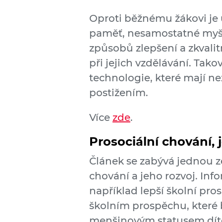
Oproti běžnému žákovi je 
paměť, nesamostatné myšle
způsobů zlepšení a zkvali
při jejich vzdělávání. Ta
technologie, které mají n
postižením.
Více
zde
.
Prosociální chování, 
Článek se zabývá jednou ze
chování a jeho rozvoj. Inf
například lepší školní pro
školním prospěchu, které
menšinovým statusem dítěte