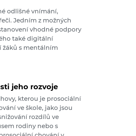
é odlišné vnímání,
 řeči. Jedním z možných
e stanovení vhodné podpory
ho také digitální
ní žáků s mentálním
sti jeho rozvoje
hovy, kterou je prosociální
vání ve škole, jako jsou
nižování rozdílů ve
usem rodiny nebo s
prosociální chování v