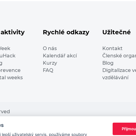
aktivity
Rychlé odkazy
Užitečné
Week
O nás
Kontakt
duHack
Kalendář akcí
Členské orga
g
Kurzy
Blog
prevence
FAQ
Digitalizace v
ital weeks
vzdělávání
erved
es
nding from the European Commission Innovation and Ne
Přijmou
This website reflects only the author’s view. It does n
lepší uživatelský servis, používáme soubory