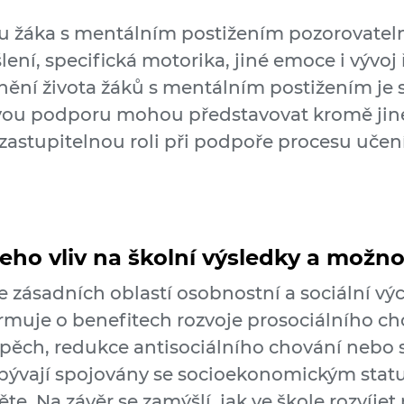
u žáka s mentálním postižením pozorovateln
ní, specifická motorika, jiné emoce i vývoj
tnění života žáků s mentálním postižením j
kovou podporu mohou představovat kromě jiné
ezastupitelnou roli při podpoře procesu uče
jeho vliv na školní výsledky a možno
 zásadních oblastí osobnostní a sociální výc
ormuje o benefitech rozvoje prosociálního cho
spěch, redukce antisociálního chování nebo s
 bývají spojovány se socioekonomickým stat
. Na závěr se zamýšlí, jak ve škole rozvíjet 