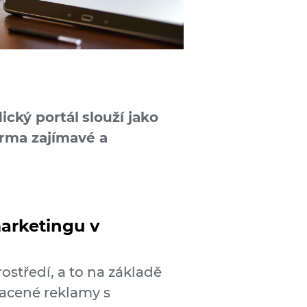
ický portál
slouží jako
arma zajímavé a
marketingu v
rostředí, a to na základě
lacené reklamy s