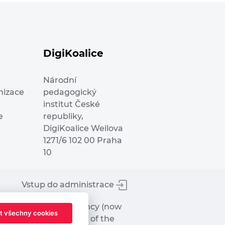
DigiKoalice
Národní
nizace
pedagogický
institut České
e
republiky,
DigiKoalice Weilova
1271/6 102 00 Praha
10
Vstup do administrace
tworks Executive Agency (now
t všechny cookies
ot represent the view of the