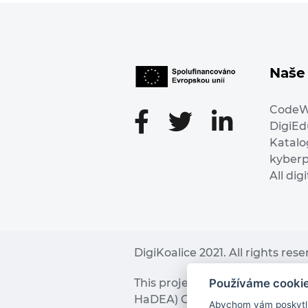
Naše 
Code
DigiE
Katalo
kyber
All dig
DigiKoalice 2021. All rights res
Používáme cooki
This project has received fu
HaDEA) CEF TELECOM Calls 2019. 
Abychom vám poskytli 