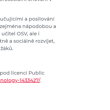
učujícími a posilování
čí zejména nápodobou a
čitel OSV, ale i
ě a sociálně rozvíjet,
 žáků.
pod licencí Public
hnology-1433427/
.