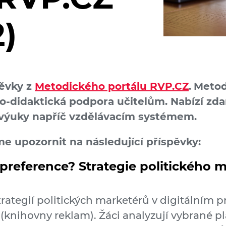
)
pěvky z
Metodického portálu RVP.CZ
.
Metod
o-didaktická podpora učitelům. Nabízí zd
o výuky napříč vzdělávacím systémem.
me upozornit na následující příspěvky:
 preference? Strategie politického 
trategií politických marketérů v digitálním p
 (knihovny reklam). Žáci analyzují vybrané p