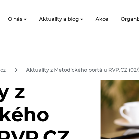
O nás
Aktuality a blog
Akce
Organi
.cz
Aktuality z Metodického portálu RVP.CZ (02/
y z
ckého
 RVP.CZ