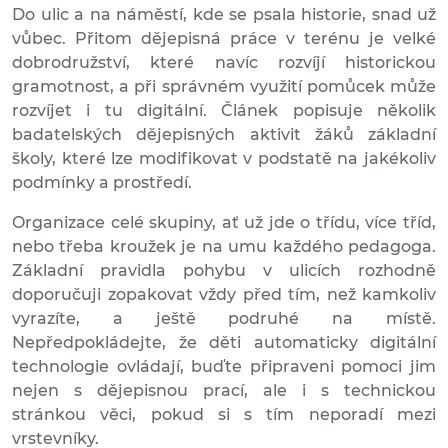
Do ulic a na náměstí, kde se psala historie, snad už
vůbec. Přitom dějepisná práce v terénu je velké
dobrodružství, které navíc rozvíjí historickou
gramotnost, a při správném využití pomůcek může
rozvíjet i tu digitální. Článek popisuje několik
badatelských dějepisných aktivit žáků základní
školy, které lze modifikovat v podstatě na jakékoliv
podmínky a prostředí.
Organizace celé skupiny, ať už jde o třídu, více tříd,
nebo třeba kroužek je na umu každého pedagoga.
Základní pravidla pohybu v ulicích rozhodně
doporučuji zopakovat vždy před tím, než kamkoliv
vyrazíte, a ještě podruhé na místě.
Nepředpokládejte, že děti automaticky digitální
technologie ovládají, buďte připraveni pomoci jim
nejen s dějepisnou prací, ale i s technickou
stránkou věci, pokud si s tím neporadí mezi
vrstevníky.