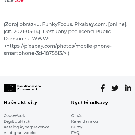
Více
zde
.
(Zdroj obrázku: FunkyFocus. Pixabay.com: [online].
[cit. 2021-05-14]. Dostupný pod licencí Public
Domain na WWW:
<https://pixabay.com/photos/mobile-phone-
smartphone-3d-1875813/>.)
Naše aktivity
Rychlé odkazy
CodeWeek
O nás
DigiEduHack
Kalendář akcí
Katalog kyberprevence
Kurzy
All digital weeks
FAQ