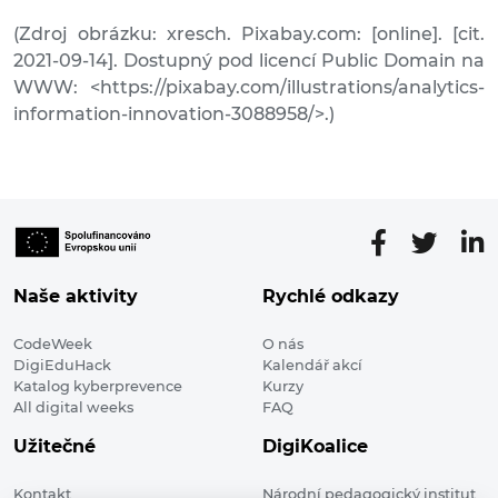
(Zdroj obrázku: xresch. Pixabay.com: [online]. [cit.
2021-09-14]. Dostupný pod licencí Public Domain na
WWW: <https://pixabay.com/illustrations/analytics-
information-innovation-3088958/>.)
Naše aktivity
Rychlé odkazy
CodeWeek
O nás
DigiEduHack
Kalendář akcí
Katalog kyberprevence
Kurzy
All digital weeks
FAQ
Užitečné
DigiKoalice
Kontakt
Národní pedagogický institut