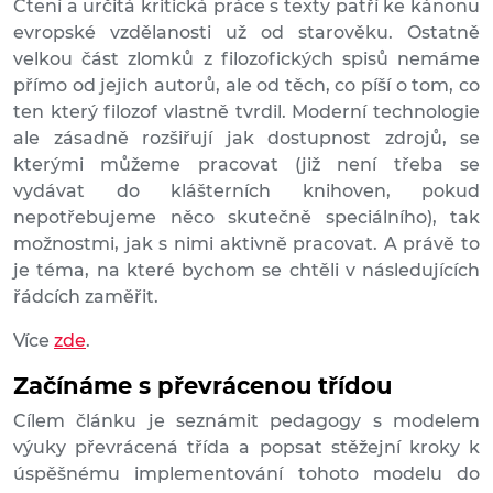
Čtení a určitá kritická práce s texty patří ke kánonu
evropské vzdělanosti už od starověku. Ostatně
velkou část zlomků z filozofických spisů nemáme
přímo od jejich autorů, ale od těch, co píší o tom, co
ten který filozof vlastně tvrdil. Moderní technologie
ale zásadně rozšiřují jak dostupnost zdrojů, se
kterými můžeme pracovat (již není třeba se
vydávat do klášterních knihoven, pokud
nepotřebujeme něco skutečně speciálního), tak
možnostmi, jak s nimi aktivně pracovat. A právě to
je téma, na které bychom se chtěli v následujících
řádcích zaměřit.
Více
zde
.
Začínáme s převrácenou třídou
Cílem článku je seznámit pedagogy s modelem
výuky převrácená třída a popsat stěžejní kroky k
úspěšnému implementování tohoto modelu do