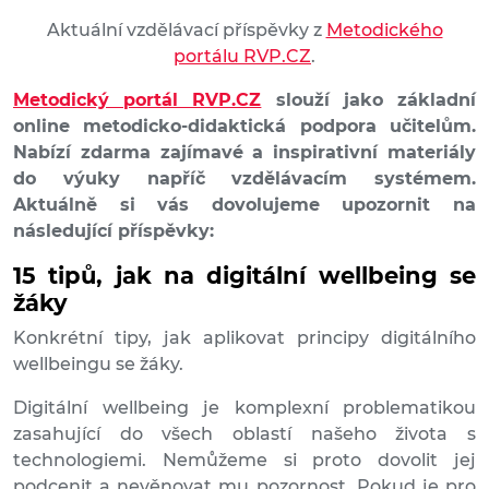
Aktuální vzdělávací příspěvky z
Metodického
portálu RVP.CZ
.
Metodický portál RVP.CZ
slouží jako základní
online metodicko-didaktická podpora učitelům.
Nabízí zdarma zajímavé a inspirativní materiály
do výuky napříč vzdělávacím systémem.
Aktuálně si vás dovolujeme upozornit na
následující příspěvky:
15 tipů, jak na digitální wellbeing se
žáky
Konkrétní tipy, jak aplikovat principy digitálního
wellbeingu se žáky.
Digitální wellbeing je komplexní problematikou
zasahující do všech oblastí našeho života s
technologiemi. Nemůžeme si proto dovolit jej
podcenit a nevěnovat mu pozornost. Pokud je pro