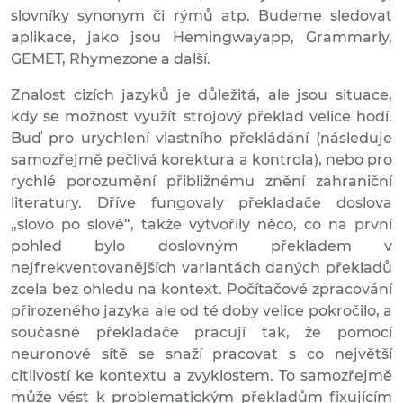
slovníky synonym či rýmů atp. Budeme sledovat
aplikace, jako jsou Hemingwayapp, Grammarly,
GEMET, Rhymezone a další.
Znalost cizích jazyků je důležitá, ale jsou situace,
kdy se možnost využít strojový překlad velice hodí.
Buď pro urychlení vlastního překládání (následuje
samozřejmě pečlivá korektura a kontrola), nebo pro
rychlé porozumění přibližnému znění zahraniční
literatury. Dříve fungovaly překladače doslova
„slovo po slově“, takže vytvořily něco, co na první
pohled bylo doslovným překladem v
nejfrekventovanějších variantách daných překladů
zcela bez ohledu na kontext. Počítačové zpracování
přirozeného jazyka ale od té doby velice pokročilo, a
současné překladače pracují tak, že pomocí
neuronové sítě se snaží pracovat s co největší
citlivostí ke kontextu a zvyklostem. To samozřejmě
může vést k problematickým překladům fixujícím