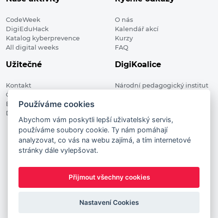
CodeWeek
O nás
DigiEduHack
Kalendář akcí
Katalog kyberprevence
Kurzy
All digital weeks
FAQ
Užitečné
DigiKoalice
Kontakt
Národní pedagogický institut
Členské organizace
České republiky, DigiKoalice
Používáme cookies
Blog
Weilova 1271/6 102 00 Praha 10
Digitalizace ve vzdělávání
Abychom vám poskytli lepší uživatelský servis,
používáme soubory cookie. Ty nám pomáhají
DigiKoalice 2021. All rights reserved
analyzovat, co vás na webu zajímá, a tím internetové
Vstup do administrace
stránky dále vylepšovat.
This project has received funding from the European
Commission Innovation and Networks Executive Agency (now
Přijmout všechny cookies
HaDEA) CEF TELECOM Calls 2019. This website reflects only the
author’s view. It does not represent the view of the European
Commission and the European Commission is not responsible
Nastavení Cookies
for any use that may be made of the information it contains.