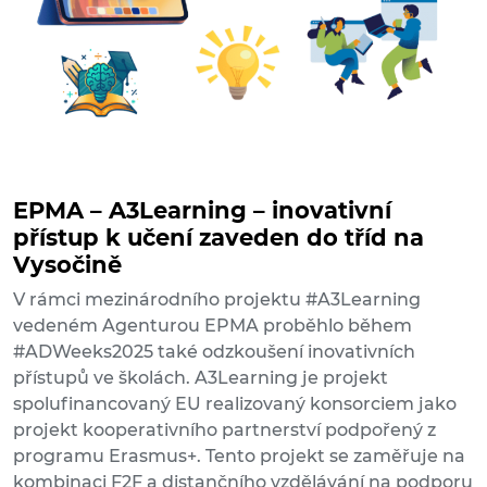
EPMA – A3Learning – inovativní
přístup k učení zaveden do tříd na
Vysočině
V rámci mezinárodního projektu #A3Learning
vedeném Agenturou EPMA proběhlo během
#ADWeeks2025 také odzkoušení inovativních
přístupů ve školách. A3Learning je projekt
spolufinancovaný EU realizovaný konsorciem jako
projekt kooperativního partnerství podpořený z
programu Erasmus+. Tento projekt se zaměřuje na
kombinaci F2F a distančního vzdělávání na podporu