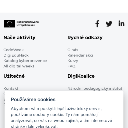
příspěvků
Naše aktivity
Rychlé odkazy
CodeWeek
O nás
DigiEduHack
Kalendář akcí
Katalog kyberprevence
Kurzy
All digital weeks
FAQ
Užitečné
DigiKoalice
Kontakt
Národní pedagogický institut
Členské organizace
České republiky, DigiKoalice
Používáme cookies
Blog
Weilova 1271/6 102 00 Praha 10
Digitalizace ve vzdělávání
Abychom vám poskytli lepší uživatelský servis,
používáme soubory cookie. Ty nám pomáhají
DigiKoalice 2021. All rights reserved
analyzovat, co vás na webu zajímá, a tím internetové
Vstup do administrace
stránky dále vylepšovat.