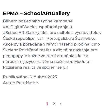
EPMA – SchoolARtGallery
Během posledního týdne kampaně
#AllDigitalWeeks uspořádal projekt
#SchoolARtGallery akci pro učitele a vychovatele v
České republice, Itálii, Portugalsku a Španělsku.
Akce byla pořádána v rámci našeho probíhajícího
Školení: Rozšířená realita a digitální nástroje pro
pedagogy. V každé ze zemí proběhla akce v
národním jazyce na téma našeho 4. Modulu –
Rozšířená realita ve spojení se […]
Publikováno: 6. dubna 2025
Autor: Petr Naske
Stránkování
1
2