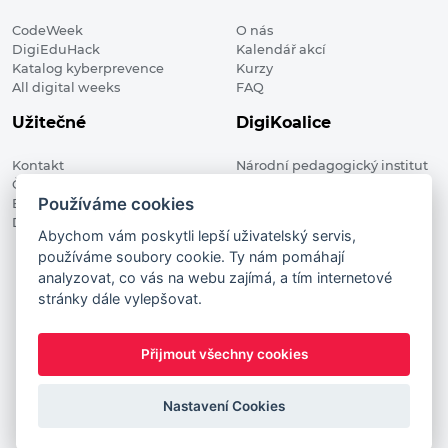
CodeWeek
O nás
DigiEduHack
Kalendář akcí
Katalog kyberprevence
Kurzy
All digital weeks
FAQ
Užitečné
DigiKoalice
Kontakt
Národní pedagogický institut
Členské organizace
České republiky, DigiKoalice
Používáme cookies
Blog
Weilova 1271/6 102 00 Praha 10
Digitalizace ve vzdělávání
Abychom vám poskytli lepší uživatelský servis,
používáme soubory cookie. Ty nám pomáhají
DigiKoalice 2021. All rights reserved
analyzovat, co vás na webu zajímá, a tím internetové
Vstup do administrace
stránky dále vylepšovat.
This project has received funding from the European
Commission Innovation and Networks Executive Agency (now
Přijmout všechny cookies
HaDEA) CEF TELECOM Calls 2019. This website reflects only the
author’s view. It does not represent the view of the European
Commission and the European Commission is not responsible
Nastavení Cookies
for any use that may be made of the information it contains.