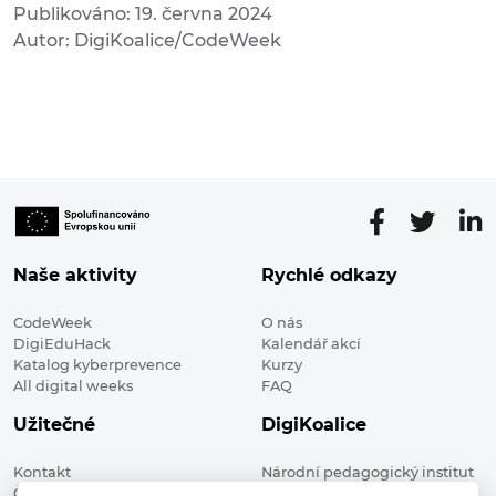
Publikováno: 19. června 2024
Autor: DigiKoalice/CodeWeek
Naše aktivity
Rychlé odkazy
CodeWeek
O nás
DigiEduHack
Kalendář akcí
Katalog kyberprevence
Kurzy
All digital weeks
FAQ
Užitečné
DigiKoalice
Kontakt
Národní pedagogický institut
Členské organizace
České republiky, DigiKoalice