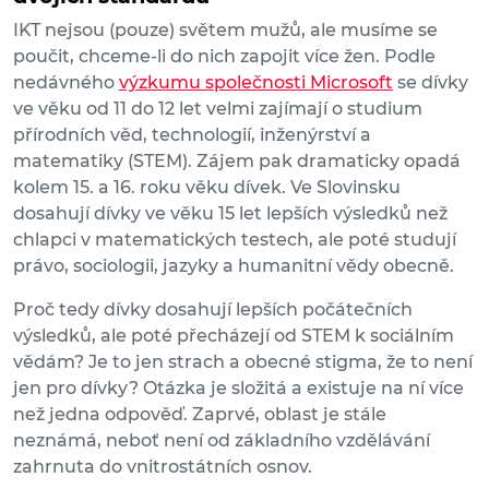
IKT nejsou (pouze) světem mužů, ale musíme se
poučit, chceme-li do nich zapojit více žen. Podle
nedávného
výzkumu společnosti Microsoft
se dívky
ve věku od 11 do 12 let velmi zajímají o studium
přírodních věd, technologií, inženýrství a
matematiky (STEM). Zájem pak dramaticky opadá
kolem 15. a 16. roku věku dívek. Ve Slovinsku
dosahují dívky ve věku 15 let lepších výsledků než
chlapci v matematických testech, ale poté studují
právo, sociologii, jazyky a humanitní vědy obecně.
Proč tedy dívky dosahují lepších počátečních
výsledků, ale poté přecházejí od STEM k sociálním
vědám? Je to jen strach a obecné stigma, že to není
jen pro dívky? Otázka je složitá a existuje na ní více
než jedna odpověď. Zaprvé, oblast je stále
neznámá, neboť není od základního vzdělávání
zahrnuta do vnitrostátních osnov.