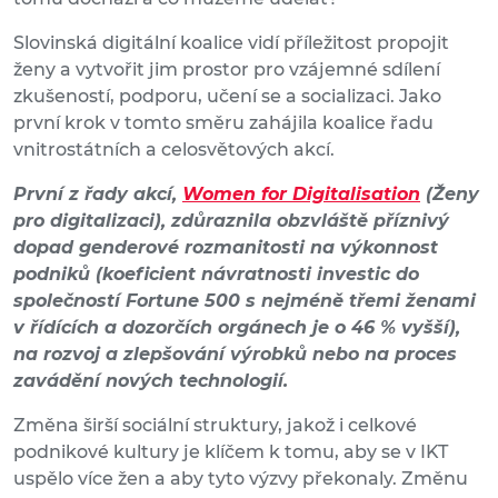
Slovinská digitální koalice vidí příležitost propojit
ženy a vytvořit jim prostor pro vzájemné sdílení
zkušeností, podporu, učení se a socializaci. Jako
první krok v tomto směru zahájila koalice řadu
vnitrostátních a celosvětových akcí.
První z řady akcí,
Women for Digitalisation
(Ženy
pro digitalizaci), zdůraznila obzvláště příznivý
dopad genderové rozmanitosti na výkonnost
podniků (koeficient návratnosti investic do
společností Fortune 500 s nejméně třemi ženami
v řídících a dozorčích orgánech je o 46 % vyšší),
na rozvoj a zlepšování výrobků nebo na proces
zavádění nových technologií.
Změna širší sociální struktury, jakož i celkové
podnikové kultury je klíčem k tomu, aby se v IKT
uspělo více žen a aby tyto výzvy překonaly. Změnu