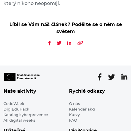
který nikoho neopomíjí.
Líbil se Vám náš článek? Podělte se o něm se
světem
Naše aktivity
Rychlé odkazy
CodeWeek
O nás
DigiEduHack
Kalendář akcí
Katalog kyberprevence
Kurzy
All digital weeks
FAQ
Užitečné
DigiKoalice