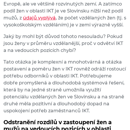
Evropě, ale ve většině rozvinutých zemí. A zatímco
podíl žen v oblasti IKT je ve Slovinsku nižší než podíl
mužů, z
údajů vyplývá
, že počet vzdělaných žen (tj. s
vysokoškolským vzděláním) je v zemi výrazně vyšší.
Jaký by mohl být důvod tohoto nesouladu? Pokud
jsou ženy v průměru vzdělanější, proč v odvětví IKT
a na vedoucích pozicích chybí?
Tato otázka je komplexní a mnohotvárná a otázka
postavení a poměru žen v IKT rovněž odráží rostoucí
potřebu odborníků v oblasti IKT. Potřebujeme
dobře promyšlená a dlouhodobá systémová řešení,
která by na jedné straně umožnila využití
potenciálu vzdělaných žen ve Slovinsku a na straně
druhé měla pozitivní a dlouhodobý dopad na
uspokojení potřeb zaměstnanců IKT.
Odstranění rozdílů v zastoupení žen a
mužů na vedoucích pozicích v oblasti