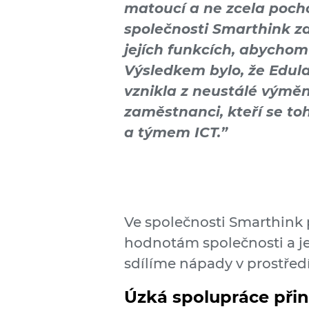
matoucí a ne zcela pocho
společnosti Smarthink za
jejích funkcích, abychom p
Výsledkem bylo, že Edul
vznikla z neustálé výmě
zaměstnanci, kteří se to
a týmem ICT.”
Ve společnosti Smarthink 
hodnotám společnosti a j
sdílíme nápady v prostřed
Úzká spolupráce přiná