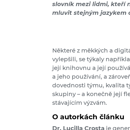
slovník mezi lidmi, kteří 
mluvit stejným jazykem o
Některé z měkkých a digit
vylepšili, se týkaly napřík
její knihovnu a její použí
a jeho používání, a zárov
dovednosti týmu, kvalita 
skupiny – a konečně její f
stávajícím výzvám.
O autorkách článku
Dr. Lucilla Crosta
je gener