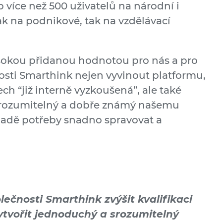
p více než 500 uživatelů na národní i
ak na podnikové, tak na vzdělávací
ysokou přidanou hodnotou pro nás a pro
sti Smarthink nejen vyvinout platformu,
ch “již interně vyzkoušená”, ale také
e srozumitelný a dobře známý našemu
ípadě potřeby snadno spravovat a
ečnosti Smarthink zvýšit kvalifikaci
vytvořit jednoduchý a srozumitelný