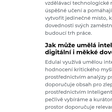
vzdělávací technologické n
úspěšné učení a pomáhají
vytvořit jedinečné místo, k
dovednosti svých zaměstna
budoucí trh práce.
Jak může umělá inteli
digitální i měkké do
Edulai využívá umělou inte
hodnocení kritického myšl
prostřednictvím analýzy 
doporučuje obsah pro zlep
prostřednictvím Inteligent
pečlivě vybíráme a kuráto
prostor doporučuje relevan