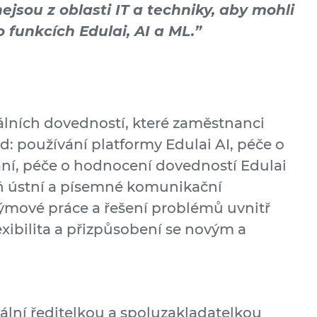
nejsou z oblasti IT a techniky, aby mohli
 funkcích Edulai, AI a ML.”
álních dovedností, které zaměstnanci
lad: používání platformy Edulai AI, péče o
vání, péče o hodnocení dovedností Edulai
eň ústní a písemné komunikační
týmové práce a řešení problémů uvnitř
lexibilita a přizpůsobení se novým a
ální ředitelkou a spoluzakladatelkou