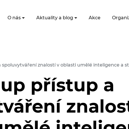
O nás
Aktuality a blog
Akce
Organi
spoluvytváření znalostí v oblasti umělé inteligence a s
up přístup a
váření znalost
umělé intelig