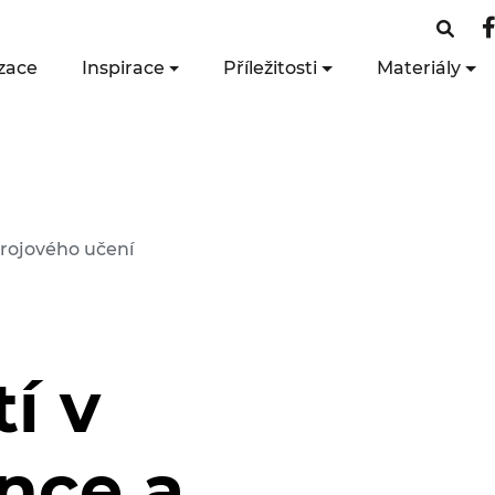
zace
Inspirace
Příležitosti
Materiály
trojového učení
í v
ence a