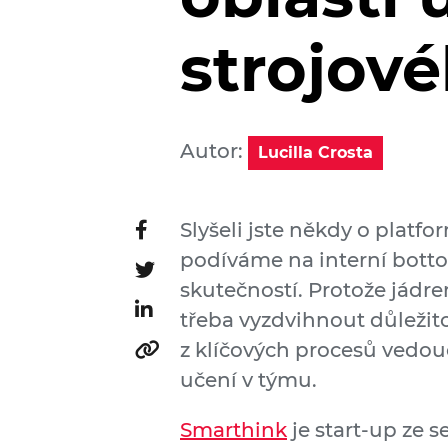
strojov
Autor:
Lucilla Crosta
Slyšeli jste někdy o platf
podíváme na interní botto
skutečností. Protože jádre
třeba vyzdvihnout důležito
z klíčových procesů vedouc
učení v týmu.
Smarthink
je start-up ze s