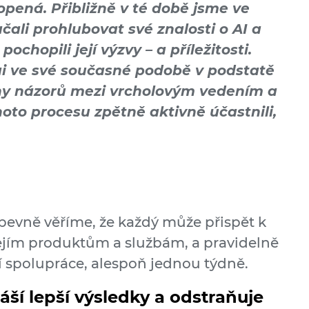
pená. Přibližně v té době jsme ve
čali prohlubovat své znalosti o AI a
ochopili její výzvy – a příležitosti.
ai ve své současné podobě v podstatě
ny názorů mezi vrcholovým vedením a
hoto procesu zpětně aktivně účastnili,
pevně věříme, že každý může přispět k
ejím produktům a službám, a pravidelně
í spolupráce, alespoň jednou týdně.
ší lepší výsledky a odstraňuje