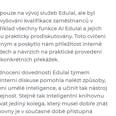
pouze na vývoj služeb Edulai, ale byl
zvyšování kvalifikace zaměstnanců v
říklad všechny funkce AI Edulai a jejich
u prakticky prodiskutovány. Toto cvičení
ečným a poskytlo nám příležitost interně
ech a návrzích na praktické provedení
 konkrétních překážek.
dnocení dovedností Edulai týmem
nterní diskuse pomohla nalézt způsoby,
ení umělé inteligence, a učinit tak nástroj
řejnost. Stejně tak Inteligentní knihovnu
vat jediný kolega, který musel dobře znát
ihovny je v současné době přístupná