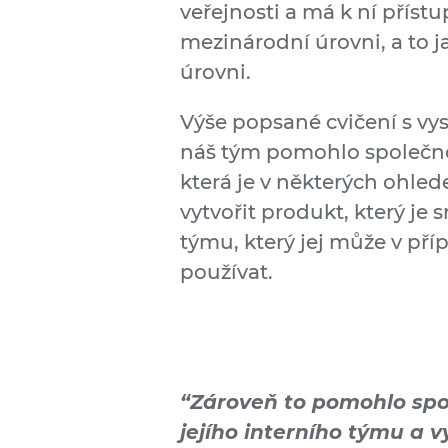
veřejnosti a má k ní přístu
mezinárodní úrovni, a to j
úrovni.
Výše popsané cvičení s v
náš tým pomohlo společno
která je v některých ohlede
vytvořit produkt, který j
týmu, který jej může v př
používat.
“Zároveň to pomohlo spol
jejího interního týmu a 