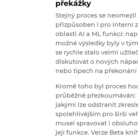
překážky
Stejný proces se neomezil 
přizpůsoben i pro interní 
oblasti AI a ML funkcí: nap
možné výsledky byly v tým
se rychle stalo velmi užit
diskutovat o nových nápad
nebo tipech na překonání
Kromě toho byl proces ho
průběžně přezkoumáván: i
jakými lze odstranit zkresl
spolehlivějším pro širší ve
musel spravovat i obsluho
její funkce. Verze Beta kn