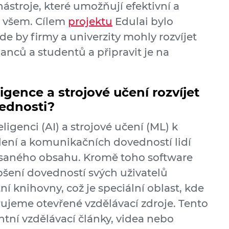
ástroje, které umožňují efektivní a
 všem. Cílem
projektu
Edulai bylo
de by firmy a univerzity mohly rozvíjet
nců a studentů a připravit je na
gence a strojové učení rozvíjet
vednosti?
ligenci (AI) a strojové učení (ML) k
ení a komunikačních dovedností lidí
psaného obsahu. Kromě toho software
šení dovedností svých uživatelů
ní knihovny, což je speciální oblast, kde
rujeme otevřené vzdělávací zdroje. Tento
tní vzdělávací články, videa nebo