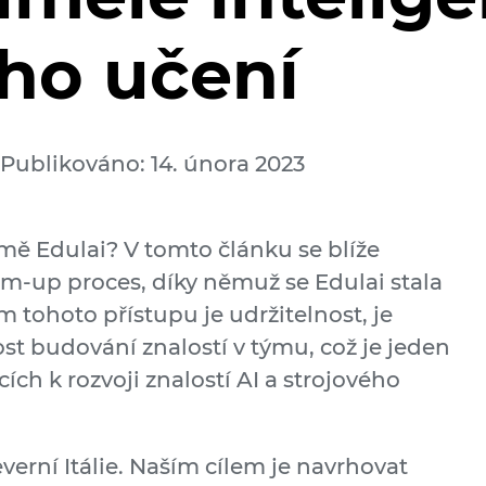
ého učení
Publikováno: 14. února 2023
ormě Edulai? V tomto článku se blíže
m-up proces, díky němuž se Edulai stala
m tohoto přístupu je udržitelnost, je
st budování znalostí v týmu, což je jeden
ích k rozvoji znalostí AI a strojového
everní Itálie. Naším cílem je navrhovat