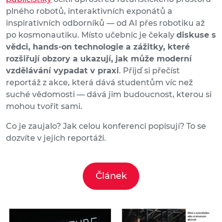
plného robotů, interaktivních exponátů a
inspirativních odborníků — od AI přes robotiku až
po kosmonautiku. Místo učebnic je čekaly
diskuse s
vědci, hands-on technologie a zážitky, které
rozšiřují obzory a ukazují, jak může moderní
vzdělávání vypadat v praxi
. Přijď si přečíst
reportáž z akce, která dává studentům víc než
suché vědomosti — dává jim budoucnost, kterou si
mohou tvořit sami.
Co je zaujalo? Jak celou konferenci popisují? To se
dozvíte v jejich reportáži.
Článek