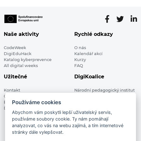
Naše aktivity
Rychlé odkazy
CodeWeek
O nás
DigiEduHack
Kalendář akcí
Katalog kyberprevence
Kurzy
All digital weeks
FAQ
Užitečné
DigiKoalice
Kontakt
Národní pedagogický institut
Členské organizace
České republiky, DigiKoalice
Používáme cookies
Blog
Weilova 1271/6 102 00 Praha 10
Digitalizace ve vzdělávání
Abychom vám poskytli lepší uživatelský servis,
používáme soubory cookie. Ty nám pomáhají
DigiKoalice 2021. All rights reserved
analyzovat, co vás na webu zajímá, a tím internetové
Vstup do administrace
stránky dále vylepšovat.