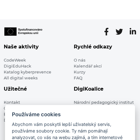
Naše aktivity
Rychlé odkazy
CodeWeek
O nás
DigiEduHack
Kalendář akcí
Katalog kyberprevence
Kurzy
All digital weeks
FAQ
Užitečné
DigiKoalice
Kontakt
Národní pedagogický institut
Členské organizace
České republiky, DigiKoalice
Používáme cookies
Blog
Weilova 1271/6 102 00 Praha 10
Digitalizace ve vzdělávání
Abychom vám poskytli lepší uživatelský servis,
používáme soubory cookie. Ty nám pomáhají
DigiKoalice 2021. All rights reserved
analyzovat, co vás na webu zajímá, a tím internetové