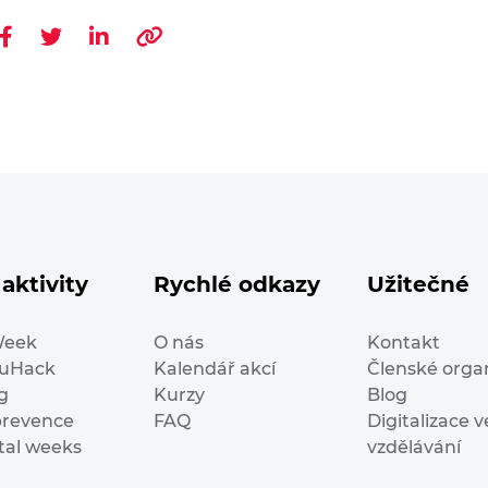
aktivity
Rychlé odkazy
Užitečné
Week
O nás
Kontakt
duHack
Kalendář akcí
Členské orga
g
Kurzy
Blog
prevence
FAQ
Digitalizace v
ital weeks
vzdělávání