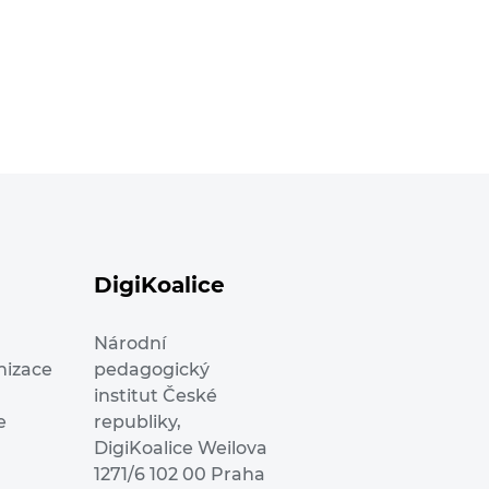
DigiKoalice
Národní
nizace
pedagogický
institut České
e
republiky,
DigiKoalice Weilova
1271/6 102 00 Praha