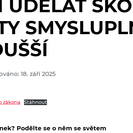
 UDĚLAT ŠKO
TY SMYSLUPLN
UŠŠÍ
váno: 18. září 2025
ho zákona
Stáhnout
lánek? Podělte se o něm se světem