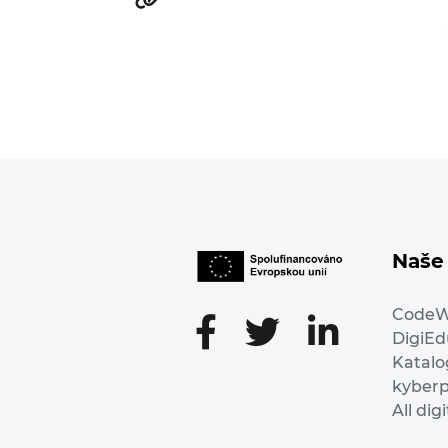
Naše 
Code
DigiE
Katalo
kyber
All dig