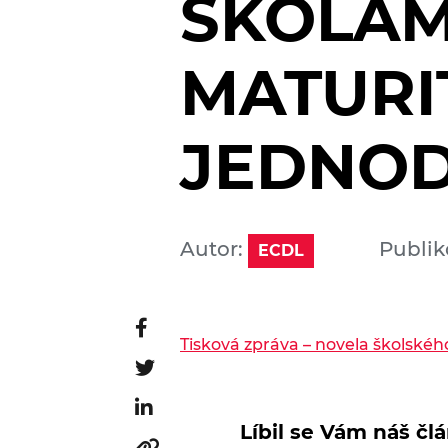
ŠKOLÁM
MATURI
JEDNOD
Autor:
Publiko
ECDL
Tisková zpráva – novela školské
Líbil se Vám náš č