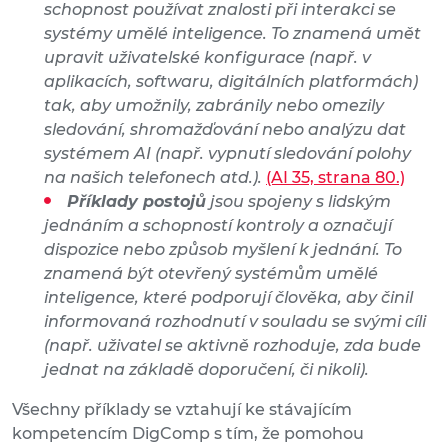
schopnost používat znalosti při interakci se
systémy umělé inteligence. To znamená umět
upravit uživatelské konfigurace (např. v
aplikacích, softwaru, digitálních platformách)
tak, aby umožnily, zabránily nebo omezily
sledování, shromažďování nebo analýzu dat
systémem AI (např. vypnutí sledování polohy
na našich telefonech atd.).
(AI 35, strana 80.)
Příklady postojů
jsou spojeny s lidským
jednáním a schopností kontroly a označují
dispozice nebo způsob myšlení k jednání. To
znamená být otevřený systémům umělé
inteligence, které podporují člověka, aby činil
informovaná rozhodnutí v souladu se svými cíli
(např. uživatel se aktivně rozhoduje, zda bude
jednat na základě doporučení, či nikoli).
Všechny příklady se vztahují ke stávajícím
kompetencím DigComp s tím, že pomohou