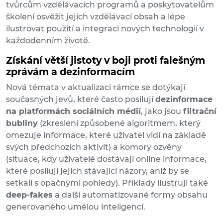
tvůrcům vzdělávacích programů a poskytovatelům
školení osvěžit jejich vzdělávací obsah a lépe
ilustrovat použití a integraci nových technologií v
každodenním životě.
Získání větší jistoty v boji proti falešným
zprávám a dezinformacím
Nová témata v aktualizaci rámce se dotýkají
současných jevů, které často posilují
dezinformace
na platformách sociálních médií
, jako jsou
filtrační
bubliny
(zkreslení způsobené algoritmem, který
omezuje informace, které uživatel vidí na základě
svých předchozích aktivit) a komory ozvěny
(situace, kdy uživatelé dostávají online informace,
které posilují jejich stávající názory, aniž by se
setkali s opačnými pohledy). Příklady ilustrují také
deep-fakes
a další automatizované formy obsahu
generovaného umělou inteligencí.