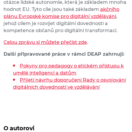
otázce lidské autonomie, která je základem mnoha
hodnot EU. Tyto cíle jsou také základem
akčního
plánu Evropské komise pro digitální vzdělávání
,
jehož cílem je rozvíjet digitální dovednosti a
kompetence občanů pro digitální transformaci.
Celou zprávu si můžete přečíst zde
.
Další připravované práce v rámci DEAP zahrnují:
Pokyny pro pedagogy o etickém přístupu k
umělé inteligenci a datům
Přijetí návrhu doporučení Rady o osvojování
digitálních dovedností ve vzdělávání
O autorovi