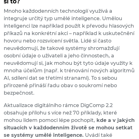
si to?
Mnoho každodenních technologií využívá a
integruje určitý typ umělé inteligence. Umělou
inteligenci lze například použít k převodu hlasových
příkazů na konkrétní akci – například k uskutečnění
hovoru nebo rozsvícení světla. Lidé si často
neuvědomují, že takové systémy shromažďují
osobní údaje o uživateli a jeho činnostech, a
neuvědomují si, jak mohou být tyto údaje využity k
mnoha účelům (např. k trénování nových algoritmů
AI, sdílení dat se třetími stranami). To s sebou
přirozeně přináší řadu obav o soukromí nebo
bezpečnost.
Aktualizace digitálního rámce DigComp 2.2
obsahuje přílohu s více než 70 příklady, které
mohou lidem pomoci lépe pochopit,
kde a v jakých
situacích v každodenním životě se mohou setkat
se systémy umělé inteligence.
Uvádí také