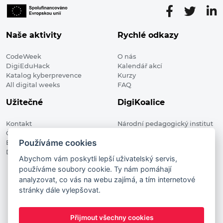
Naše aktivity
Rychlé odkazy
CodeWeek
O nás
DigiEduHack
Kalendář akcí
Katalog kyberprevence
Kurzy
All digital weeks
FAQ
Užitečné
DigiKoalice
Kontakt
Národní pedagogický institut
Členské organizace
České republiky, DigiKoalice
Používáme cookies
Blog
Weilova 1271/6 102 00 Praha 10
Digitalizace ve vzdělávání
Abychom vám poskytli lepší uživatelský servis,
používáme soubory cookie. Ty nám pomáhají
DigiKoalice 2021. All rights reserved
analyzovat, co vás na webu zajímá, a tím internetové
Vstup do administrace
stránky dále vylepšovat.
This project has received funding from the European
Commission Innovation and Networks Executive Agency (now
Přijmout všechny cookies