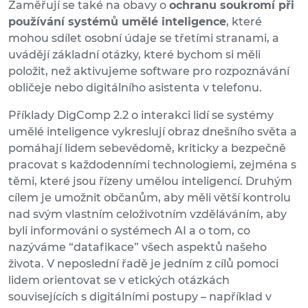
Zaměřují se také na obavy o
ochranu soukromí při
používání systémů umělé inteligence
, které
mohou sdílet osobní údaje se třetími stranami, a
uvádějí základní otázky, které bychom si měli
položit, než aktivujeme software pro rozpoznávání
obličeje nebo digitálního asistenta v telefonu.
Příklady DigComp 2.2 o interakci lidí se systémy
umělé inteligence vykreslují obraz dnešního světa a
pomáhají lidem sebevědomě, kriticky a bezpečně
pracovat s každodenními technologiemi, zejména s
těmi, které jsou řízeny umělou inteligencí. Druhým
cílem je umožnit občanům, aby měli větší kontrolu
nad svým vlastním celoživotním vzděláváním, aby
byli informováni o systémech AI a o tom, co
nazýváme “datafikace” všech aspektů našeho
života. V neposlední řadě je jedním z cílů pomoci
lidem orientovat se v etických otázkách
souvisejících s digitálními postupy – například v