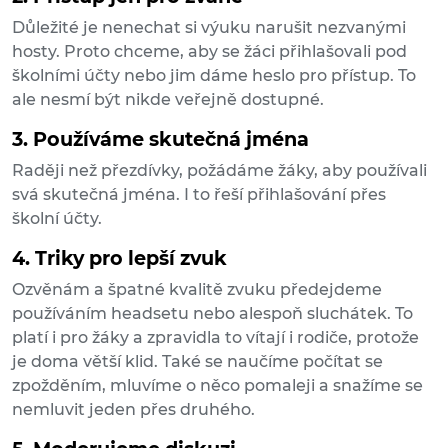
Důležité je nenechat si výuku narušit nezvanými
hosty. Proto chceme, aby se žáci přihlašovali pod
školními účty nebo jim dáme heslo pro přístup. To
ale nesmí být nikde veřejně dostupné.
3. Používáme skutečná jména
Raději než přezdívky, požádáme žáky, aby používali
svá skutečná jména. I to řeší přihlašování přes
školní účty.
4. Triky pro lepší zvuk
Ozvěnám a špatné kvalitě zvuku předejdeme
používáním headsetu nebo alespoň sluchátek. To
platí i pro žáky a zpravidla to vítají i rodiče, protože
je doma větší klid. Také se naučíme počítat se
zpožděním, mluvíme o něco pomaleji a snažíme se
nemluvit jeden přes druhého.