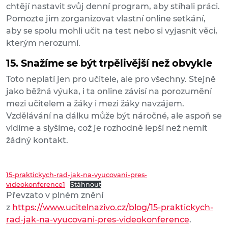
chtějí nastavit svůj denní program, aby stíhali práci.
Pomozte jim zorganizovat vlastní online setkání,
aby se spolu mohli učit na test nebo si vyjasnit věci,
kterým nerozumí.
15. Snažíme se být trpělivější než obvykle
Toto neplatí jen pro učitele, ale pro všechny. Stejně
jako běžná výuka, i ta online závisí na porozumění
mezi učitelem a žáky i mezi žáky navzájem.
Vzdělávání na dálku může být náročné, ale aspoň se
vidíme a slyšíme, což je rozhodně lepší než nemít
žádný kontakt.
15-praktickych-rad-jak-na-vyucovani-pres-
videokonference1
Stáhnout
Převzato v plném znění
z
https://www.ucitelnazivo.cz/blog/15-praktickych-
rad-jak-na-vyucovani-pres-videokonference
.