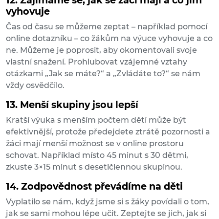
12. Zajímáme se, jak se žáci mají a co jim
vyhovuje
Čas od času se můžeme zeptat – například pomocí
online dotazníku – co žákům na výuce vyhovuje a co
ne. Můžeme je poprosit, aby okomentovali svoje
vlastní snažení. Prohlubovat vzájemné vztahy
otázkami „Jak se máte?“ a „Zvládáte to?“ se nám
vždy osvědčilo.
13. Menší skupiny jsou lepší
Kratší výuka s menším počtem dětí může být
efektivnější, protože předejdete ztrátě pozornosti a
žáci mají menší možnost se v online prostoru
schovat. Například místo 45 minut s 30 dětmi,
zkuste 3×15 minut s desetičlennou skupinou.
14. Zodpovědnost převádíme na děti
Vyplatilo se nám, když jsme si s žáky povídali o tom,
jak se sami mohou lépe učit. Zeptejte se jich, jak si