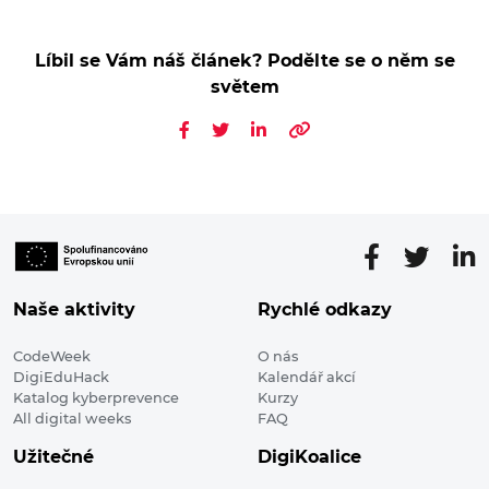
Líbil se Vám náš článek? Podělte se o něm se
světem
Naše aktivity
Rychlé odkazy
CodeWeek
O nás
DigiEduHack
Kalendář akcí
Katalog kyberprevence
Kurzy
All digital weeks
FAQ
Užitečné
DigiKoalice