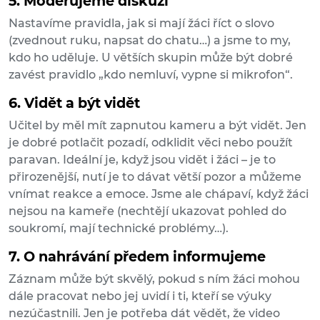
5. Moderujeme diskuzi
Nastavíme pravidla, jak si mají žáci říct o slovo
(zvednout ruku, napsat do chatu…) a jsme to my,
kdo ho uděluje. U větších skupin může být dobré
zavést pravidlo „kdo nemluví, vypne si mikrofon“.
6. Vidět a být vidět
Učitel by měl mít zapnutou kameru a být vidět. Jen
je dobré potlačit pozadí, odklidit věci nebo použít
paravan. Ideální je, když jsou vidět i žáci – je to
přirozenější, nutí je to dávat větší pozor a můžeme
vnímat reakce a emoce. Jsme ale chápaví, když žáci
nejsou na kameře (nechtějí ukazovat pohled do
soukromí, mají technické problémy…).
7. O nahrávání předem informujeme
Záznam může být skvělý, pokud s ním žáci mohou
dále pracovat nebo jej uvidí i ti, kteří se výuky
nezúčastnili. Jen je potřeba dát vědět, že video