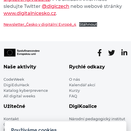
sledujte Twitter
@digiczech
nebo webové stránky
www.digitalnicesko.cz
.
Newsletter_Česko v digitální Evropě_4
Stáhnout
Naše aktivity
Rychlé odkazy
CodeWeek
O nás
DigiEduHack
Kalendář akcí
Katalog kyberprevence
Kurzy
All digital weeks
FAQ
Užitečné
DigiKoalice
Kontakt
Národní pedagogický institut
Členské organizace
České republiky, DigiKoalice
Používáme cookies
Blog
Weilova 1271/6 102 00 Praha 10