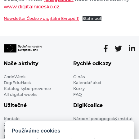
www.digitalnicesko.cz
.
Newsletter Česko v digitální Evropě(1)
Stáhnout
Naše aktivity
Rychlé odkazy
CodeWeek
O nás
DigiEduHack
Kalendář akcí
Katalog kyberprevence
Kurzy
All digital weeks
FAQ
Užitečné
DigiKoalice
Kontakt
Národní pedagogický institut
Členské organizace
České republiky, DigiKoalice
Používáme cookies
Blog
Weilova 1271/6 102 00 Praha 10
Digitalizace ve vzdělávání