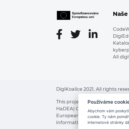
Naše 
Code
DigiE
Katalo
kyber
All dig
DigiKoalice 2021. All rights res
Používáme cooki
This project has received fu
HaDEA) CEF TELECOM Calls 2019. 
Abychom vám poskytli 
European Commission and the 
cookie. Ty nám pomáha
information it contains.
internetové stránky d