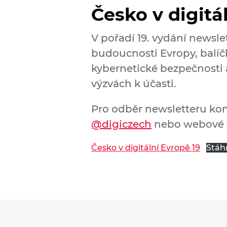
Česko v digitá
V pořadí 19. vydání newsle
budoucnosti Evropy, balíč
kybernetické bezpečnosti 
výzvách k účasti.
Pro odběr newsletteru ko
@digiczech
nebo webové 
Česko v digitální Evropě 19
Stáh