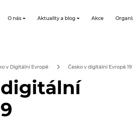
O nás
Aktuality a blog
Akce
Organi
o v Digitální Evropě
Česko v digitální Evropě 19
digitální
19