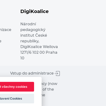
DigiKoalice
Národní
nizace
pedagogický
institut České
e
republiky,
DigiKoalice Weilova
1271/6 102 00 Praha
10
Vstup do administrace
tworks Executive Agency (now
t všechny cookies
ot represent the view of the
hat may be made of the
tavení Cookies