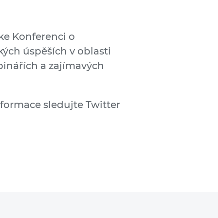
 ke Konferenci o
ých úspěších v oblasti
binářích a zajímavých
nformace sledujte Twitter