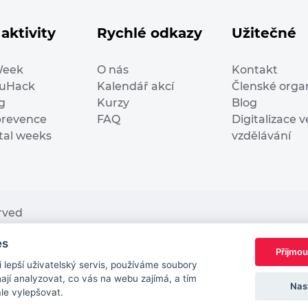
aktivity
Rychlé odkazy
Užitečné
Week
O nás
Kontakt
duHack
Kalendář akcí
Členské orga
g
Kurzy
Blog
prevence
FAQ
Digitalizace v
ital weeks
vzdělávání
erved
es
nding from the European Commission Innovation and Ne
Přijmou
This website reflects only the author’s view. It does n
lepší uživatelský servis, používáme soubory
European Commission is not responsible for any use t
jí analyzovat, co vás na webu zajímá, a tím
Nas
ále vylepšovat.