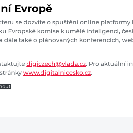
lní Evropě
tteru se dozvíte o spuštění online platformy
ku Evropské komise k umělé inteligenci, česk
a dále také o plánovaných konferencích, we
ntaktujte
digiczech@vlada.cz
. Pro aktuální i
stránky
www.digitalnicesko.cz
.
nout