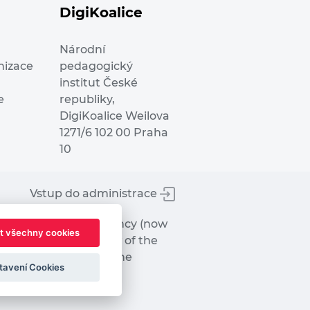
DigiKoalice
Národní
nizace
pedagogický
institut České
e
republiky,
DigiKoalice Weilova
1271/6 102 00 Praha
10
Vstup do administrace
tworks Executive Agency (now
t všechny cookies
ot represent the view of the
hat may be made of the
tavení Cookies