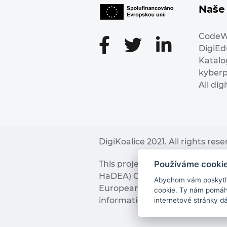
Naše 
Code
DigiE
Katalo
kyber
All dig
DigiKoalice 2021. All rights res
Používáme cooki
This project has received fu
HaDEA) CEF TELECOM Calls 2019. 
Abychom vám poskytli 
European Commission and the 
cookie. Ty nám pomáha
information it contains.
internetové stránky d