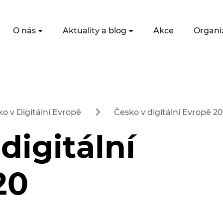
O nás
Aktuality a blog
Akce
Organi
o v Digitální Evropě
Česko v digitální Evropě 20
digitální
20