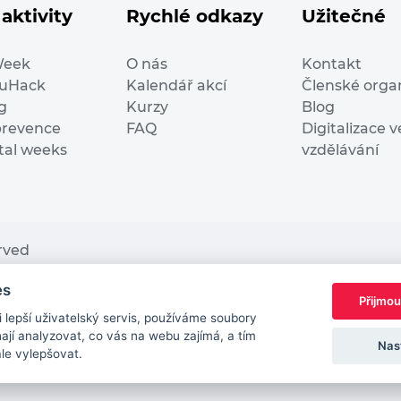
aktivity
Rychlé odkazy
Užitečné
Week
O nás
Kontakt
duHack
Kalendář akcí
Členské orga
g
Kurzy
Blog
prevence
FAQ
Digitalizace v
ital weeks
vzdělávání
erved
es
nding from the European Commission Innovation and Ne
Přijmou
This website reflects only the author’s view. It does n
lepší uživatelský servis, používáme soubory
European Commission is not responsible for any use t
jí analyzovat, co vás na webu zajímá, a tím
Nas
ále vylepšovat.