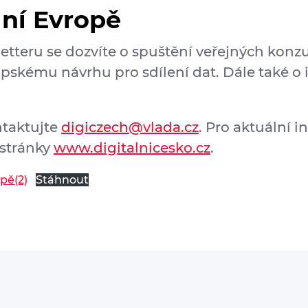
lní Evropě
tteru se dozvíte o spuštění veřejných konzul
opskému návrhu pro sdílení dat. Dále také o i
ntaktujte
digiczech@vlada.cz
. Pro aktuální i
stránky
www.digitalnicesko.cz
.
pě(2)
Stáhnout