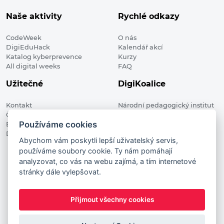
Naše aktivity
Rychlé odkazy
CodeWeek
O nás
DigiEduHack
Kalendář akcí
Katalog kyberprevence
Kurzy
All digital weeks
FAQ
Užitečné
DigiKoalice
Kontakt
Národní pedagogický institut
Členské organizace
České republiky, DigiKoalice
Používáme cookies
Blog
Weilova 1271/6 102 00 Praha 10
Digitalizace ve vzdělávání
Abychom vám poskytli lepší uživatelský servis,
používáme soubory cookie. Ty nám pomáhají
DigiKoalice 2021. All rights reserved
analyzovat, co vás na webu zajímá, a tím internetové
Vstup do administrace
stránky dále vylepšovat.
This project has received funding from the European
Commission Innovation and Networks Executive Agency (now
Přijmout všechny cookies
HaDEA) CEF TELECOM Calls 2019. This website reflects only the
author’s view. It does not represent the view of the European