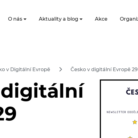
O nás
Aktuality a blog
Akce
Organi
o v Digitální Evropě
Česko v digitální Evropě 29
digitální
29