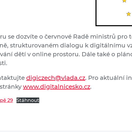
ru se dozvíte o červnové Radě ministrů pro
jině, strukturovaném dialogu k digitálnímu v
ívání dětí v online prostoru. Dále také o plá
ti.
ntaktujte
digiczech@vlada.cz
. Pro aktuální i
stránky
www.digitalnicesko.cz
.
opě 29
Stáhnout