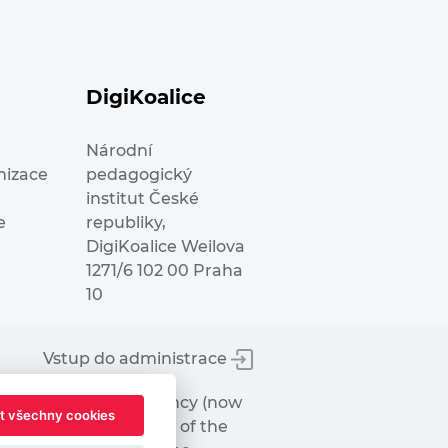
DigiKoalice
Národní
nizace
pedagogický
institut České
e
republiky,
DigiKoalice Weilova
1271/6 102 00 Praha
10
Vstup do administrace
tworks Executive Agency (now
t všechny cookies
ot represent the view of the