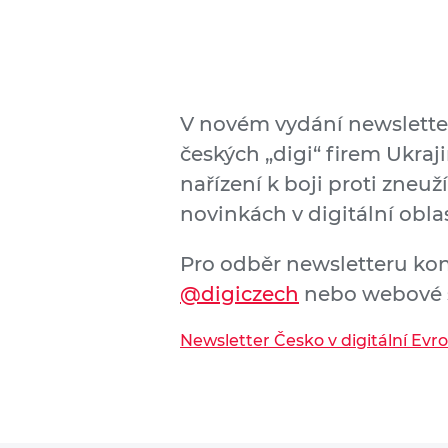
V novém vydání newslette
českých „digi“ firem Ukra
nařízení k boji proti zneuž
novinkách v digitální oblas
Pro odběr newsletteru ko
@digiczech
nebo webové 
Newsletter Česko v digitální Evr