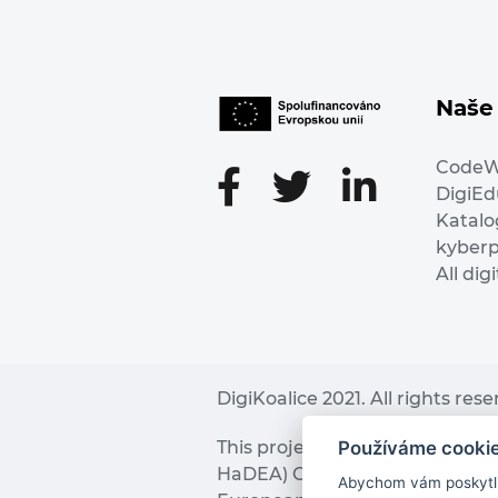
Naše 
Code
DigiE
Katalo
kyber
All dig
DigiKoalice 2021. All rights res
Používáme cooki
This project has received fu
HaDEA) CEF TELECOM Calls 2019. 
Abychom vám poskytli 