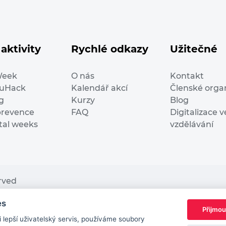
aktivity
Rychlé odkazy
Užitečné
Week
O nás
Kontakt
duHack
Kalendář akcí
Členské orga
g
Kurzy
Blog
prevence
FAQ
Digitalizace v
ital weeks
vzdělávání
erved
es
nding from the European Commission Innovation and Ne
Přijmou
This website reflects only the author’s view. It does n
lepší uživatelský servis, používáme soubory