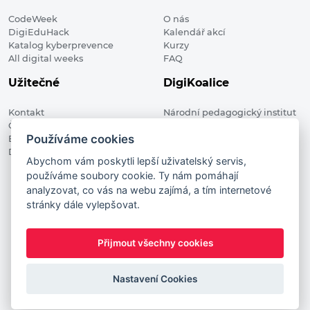
CodeWeek
O nás
DigiEduHack
Kalendář akcí
Katalog kyberprevence
Kurzy
All digital weeks
FAQ
Užitečné
DigiKoalice
Kontakt
Národní pedagogický institut
Členské organizace
České republiky, DigiKoalice
Používáme cookies
Blog
Weilova 1271/6 102 00 Praha 10
Digitalizace ve vzdělávání
Abychom vám poskytli lepší uživatelský servis,
používáme soubory cookie. Ty nám pomáhají
DigiKoalice 2021. All rights reserved
analyzovat, co vás na webu zajímá, a tím internetové
Vstup do administrace
stránky dále vylepšovat.
This project has received funding from the European
Commission Innovation and Networks Executive Agency (now
Přijmout všechny cookies
HaDEA) CEF TELECOM Calls 2019. This website reflects only the
author’s view. It does not represent the view of the European
Commission and the European Commission is not responsible
Nastavení Cookies
for any use that may be made of the information it contains.