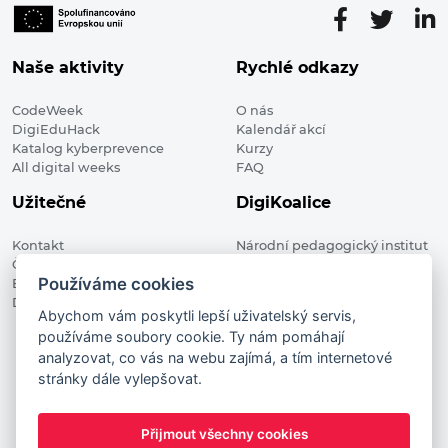
Naše aktivity
Rychlé odkazy
CodeWeek
O nás
DigiEduHack
Kalendář akcí
Katalog kyberprevence
Kurzy
All digital weeks
FAQ
Užitečné
DigiKoalice
Kontakt
Národní pedagogický institut
Členské organizace
České republiky, DigiKoalice
Používáme cookies
Blog
Weilova 1271/6 102 00 Praha 10
Digitalizace ve vzdělávání
Abychom vám poskytli lepší uživatelský servis,
používáme soubory cookie. Ty nám pomáhají
DigiKoalice 2021. All rights reserved
analyzovat, co vás na webu zajímá, a tím internetové
Vstup do administrace
stránky dále vylepšovat.
This project has received funding from the European
Commission Innovation and Networks Executive Agency (now
Přijmout všechny cookies
HaDEA) CEF TELECOM Calls 2019. This website reflects only the