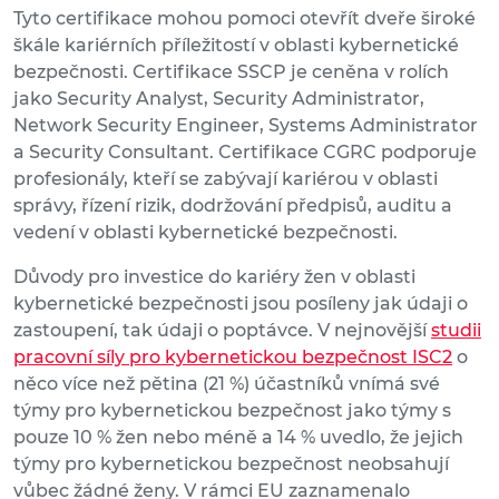
Tyto certifikace mohou pomoci otevřít dveře široké
škále kariérních příležitostí v oblasti kybernetické
bezpečnosti. Certifikace SSCP je ceněna v rolích
jako Security Analyst, Security Administrator,
Network Security Engineer, Systems Administrator
a Security Consultant. Certifikace CGRC podporuje
profesionály, kteří se zabývají kariérou v oblasti
správy, řízení rizik, dodržování předpisů, auditu a
vedení v oblasti kybernetické bezpečnosti.
Důvody pro investice do kariéry žen v oblasti
kybernetické bezpečnosti jsou posíleny jak údaji o
zastoupení, tak údaji o poptávce. V nejnovější
studii
pracovní síly pro kybernetickou bezpečnost ISC2
o
něco více než pětina (21 %) účastníků vnímá své
týmy pro kybernetickou bezpečnost jako týmy s
pouze 10 % žen nebo méně a 14 % uvedlo, že jejich
týmy pro kybernetickou bezpečnost neobsahují
vůbec žádné ženy. V rámci EU zaznamenalo