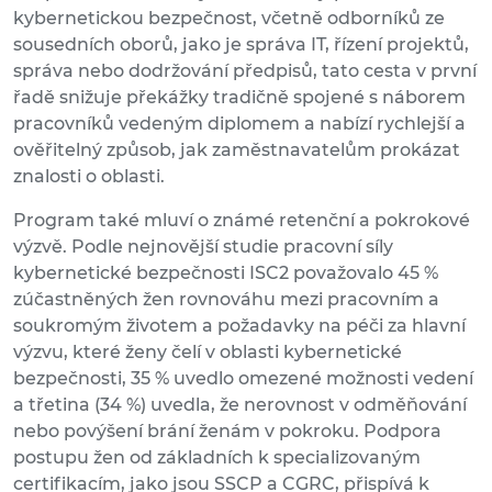
kybernetickou bezpečnost, včetně odborníků ze
sousedních oborů, jako je správa IT, řízení projektů,
správa nebo dodržování předpisů, tato cesta v první
řadě snižuje překážky tradičně spojené s náborem
pracovníků vedeným diplomem a nabízí rychlejší a
ověřitelný způsob, jak zaměstnavatelům prokázat
znalosti o oblasti.
Program také mluví o známé retenční a pokrokové
výzvě. Podle nejnovější studie pracovní síly
kybernetické bezpečnosti ISC2 považovalo 45 %
zúčastněných žen rovnováhu mezi pracovním a
soukromým životem a požadavky na péči za hlavní
výzvu, které ženy čelí v oblasti kybernetické
bezpečnosti, 35 % uvedlo omezené možnosti vedení
a třetina (34 %) uvedla, že nerovnost v odměňování
nebo povýšení brání ženám v pokroku. Podpora
postupu žen od základních k specializovaným
certifikacím, jako jsou SSCP a CGRC, přispívá k