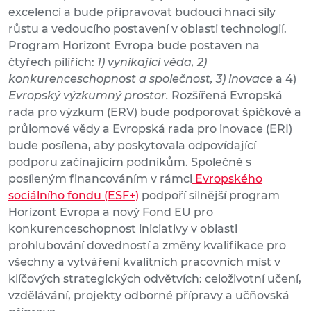
excelenci a bude připravovat budoucí hnací síly
růstu a vedoucího postavení v oblasti technologií.
Program Horizont Evropa bude postaven na
čtyřech pilířích:
1) vynikající věda, 2)
konkurenceschopnost a společnost, 3) inovace
a 4)
Evropský výzkumný prostor.
Rozšířená Evropská
rada pro výzkum (ERV) bude podporovat špičkové a
průlomové vědy a Evropská rada pro inovace (ERI)
bude posílena, aby poskytovala odpovídající
podporu začínajícím podnikům. Společně s
posíleným financováním v rámci
Evropského
sociálního fondu (ESF+)
podpoří silnější program
Horizont Evropa a nový Fond EU pro
konkurenceschopnost iniciativy v oblasti
prohlubování dovedností a změny kvalifikace pro
všechny a vytváření kvalitních pracovních míst v
klíčových strategických odvětvích: celoživotní učení,
vzdělávání, projekty odborné přípravy a učňovská