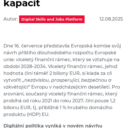
kapacit
Autor:
12.08.2025
Digital Skills and Jobs Platform
Dne 16. července představila Evropská komise svůj
návrh příštího dlouhodobého rozpočtu Evropské
unie: víceletý finanční rámec, který se vztahuje na
období 2028–2034. Víceletý finanční rámec, jehož
hodnota činí téměř 2 biliony EUR, si klade za cíl
vytvořit
„nezávislou, prosperující, bezpečnou a
vzkvétající“
Evropu v nadcházejícím desetiletí. Pro
srovnání, současný víceletý finanční rámec, který
probíhá od roku 2021 do roku 2027, činí pouze 1,2
bilionu EUR, tj. přibližně 1 % hrubého domácího
produktu (HDP) EU.
Digitální politika vyniká v novém návrhu