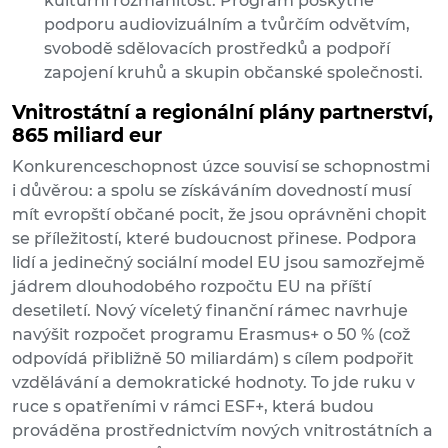
kulturní rozmanitost. Program poskytne
podporu audiovizuálním a tvůrčím odvětvím,
svobodě sdělovacích prostředků a podpoří
zapojení kruhů a skupin občanské společnosti.
Vnitrostátní a regionální plány partnerství,
865 miliard eur
Konkurenceschopnost úzce souvisí se schopnostmi
i důvěrou: a spolu se získáváním dovedností musí
mít evropští občané pocit, že jsou oprávněni chopit
se příležitostí, které budoucnost přinese. Podpora
lidí a jedinečný sociální model EU jsou samozřejmě
jádrem dlouhodobého rozpočtu EU na příští
desetiletí. Nový víceletý finanční rámec navrhuje
navýšit rozpočet programu Erasmus+ o 50 % (což
odpovídá přibližně 50 miliardám) s cílem podpořit
vzdělávání a demokratické hodnoty. To jde ruku v
ruce s opatřeními v rámci ESF+, která budou
prováděna prostřednictvím nových vnitrostátních a