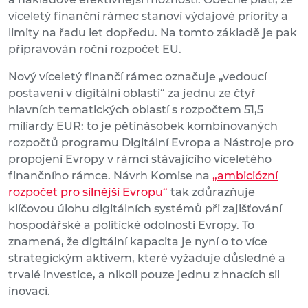
víceletý finanční rámec stanoví výdajové priority a
limity na řadu let dopředu. Na tomto základě je pak
připravován roční rozpočet EU.
Nový víceletý finančí rámec označuje „vedoucí
postavení v digitální oblasti“ za jednu ze čtyř
hlavních tematických oblastí s rozpočtem 51,5
miliardy EUR: to je pětinásobek kombinovaných
rozpočtů programu Digitální Evropa a Nástroje pro
propojení Evropy v rámci stávajícího víceletého
finančního rámce. Návrh Komise na
„ambiciózní
rozpočet pro silnější Evropu“
tak zdůrazňuje
klíčovou úlohu digitálních systémů při zajišťování
hospodářské a politické odolnosti Evropy. To
znamená, že digitální kapacita je nyní o to více
strategickým aktivem, které vyžaduje důsledné a
trvalé investice, a nikoli pouze jednu z hnacích sil
inovací.