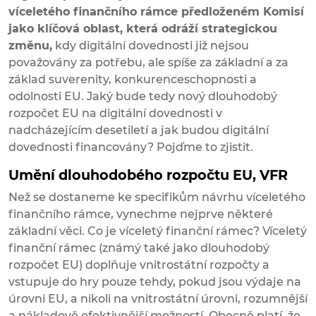
víceletého finančního rámce předloženém Komisí
jako klíčová oblast, která odráží strategickou
změnu,
kdy digitální dovednosti již nejsou
považovány za potřebu, ale spíše za základní a za
základ suverenity, konkurenceschopnosti a
odolnosti EU. Jaký bude tedy nový dlouhodobý
rozpočet EU na digitální dovednosti v
nadcházejícím desetiletí a jak budou digitální
dovednosti financovány? Pojďme to zjistit.
Umění dlouhodobého rozpočtu EU, VFR
Než se dostaneme ke specifikům návrhu víceletého
finančního rámce, vynechme nejprve některé
základní věci. Co je víceletý finanční rámec? Víceletý
finanční rámec (známý také jako dlouhodobý
rozpočet EU) doplňuje vnitrostátní rozpočty a
vstupuje do hry pouze tehdy, pokud jsou výdaje na
úrovni EU, a nikoli na vnitrostátní úrovni, rozumnější
a nákladově efektivnější možností. Obecně platí, že