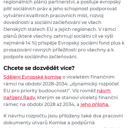
regionálních plánů partnerství, a posiluje evropský
pilíř sociálních práv a jeho schopnost podporovat
vytváření kvalitních pracovních míst, rozvoj
dovedností a sociální začleňování ve všech
členských státech EU a jejích regionech. V rámci
plánů (které všechny zahrnují sociální cíl ve výši
nejméně 14 %) přispěje Evropský sociální fond plus k
prosazování rovných příležitostí pro všechny a k
podpoře sociálního začleňování.
Chcete se dozvědět více?
Sdělení Evropské komise
o víceletém finančním
rámci na období 2028–2034: „dynamický rozpočet
EU pro priority budoucnosti“. Viz rovněž
návrh
nařízení Rady,
kterým se stanoví víceletý finanční
rámec na období 2028 až 2034, a
jeho příloha.
K návrhu rozpočtu jsou přiloženy také dva pracovní
dokumenty útvarů Komise a podpůrná