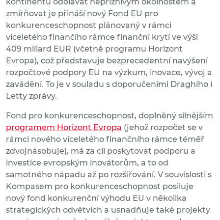
kontinentu odolávat nepříznivým okolnostem a
zmírňovat je přináší nový Fond EU pro
konkurenceschopnost plánovaný v rámci
víceletého finančího rámce finanční krytí ve výši
409 miliard EUR (včetně programu Horizont
Evropa), což představuje bezprecedentní navýšení
rozpočtové podpory EU na výzkum, inovace, vývoj a
zavádění. To je v souladu s doporučeními Draghiho i
Letty zprávy.
Fond pro konkurenceschopnost, doplněný silnějším
programem Horizont Evropa
(jehož rozpočet se v
rámci nového víceletého finančního rámce téměř
zdvojnásobuje), má za cíl poskytovat podporu a
investice evropským inovátorům, a to od
samotného nápadu až po rozšiřování. V souvislosti s
Kompasem pro konkurenceschopnost posiluje
nový fond konkurenční výhodu EU v několika
strategických odvětvích a usnadňuje také projekty