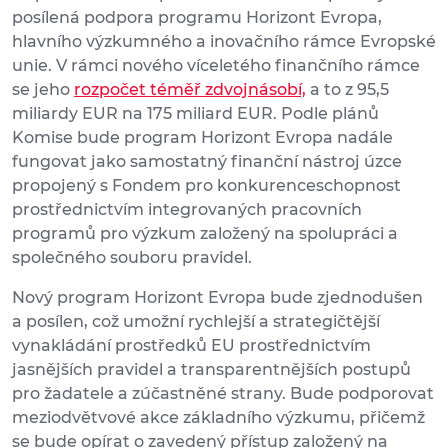
posílená podpora programu Horizont Evropa,
hlavního výzkumného a inovačního rámce Evropské
unie. V rámci nového víceletého finančního rámce
se jeho
rozpočet téměř zdvojnásobí,
a to z 95,5
miliardy EUR na 175 miliard EUR. Podle plánů
Komise bude program Horizont Evropa nadále
fungovat jako samostatný finanční nástroj úzce
propojený s Fondem pro konkurenceschopnost
prostřednictvím integrovaných pracovních
programů pro výzkum založený na spolupráci a
společného souboru pravidel.
Nový program Horizont Evropa bude zjednodušen
a posílen, což umožní rychlejší a strategičtější
vynakládání prostředků EU prostřednictvím
jasnějších pravidel a transparentnějších postupů
pro žadatele a zúčastněné strany. Bude podporovat
meziodvětvové akce základního výzkumu, přičemž
se bude opírat o zavedený přístup založený na