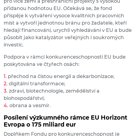
pro více zemí a přeshraniční projekty s vysokou
přidanou hodnotou EU. Očekává se, že fond
přispěje k vytváření vysoce kvalitních pracovních
míst a vytvoří jednotnou bránu pro žadatele, kteří
hledají financování, urychlí vyhledávání v EU a bude
působit jako katalyzátor veřejných i soukromých
investic.
Podpora v rámci konkurenceschopnosti EU bude
poskytována ve čtyřech osách:
přechod na čistou energii a dekarbonizace;
digitální transformace;
zdraví, biotechnologie, zemědělství a
biohospodářství;
obrana a vesmír.
Posílení výzkumného rámce EU Horizont
Evropa o 175 miliard eur
Doplňkem Fondu pro konkurenceschopnost je