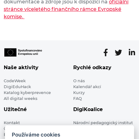
dokumentace a zdroje jsou k dispozici na
oficiální
stránce víceletého finančního rámce Evropské
komise.
Naše aktivity
Rychlé odkazy
CodeWeek
O nás
DigiEduHack
Kalendář akcí
Katalog kyberprevence
Kurzy
All digital weeks
FAQ
Užitečné
DigiKoalice
Kontakt
Národní pedagogický institut
Členské organizace
České republiky, DigiKoalice
Používáme cookies
Blog
Weilova 1271/6 102 00 Praha 10