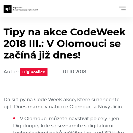
Tipy na akce CodeWeek
2018 III.: V Olomouci se
začíná již dnes!
Autor:
01.10.2018
DigiKoalice
Další tipy na Code Week akce, které si nenechte
ujít. Dnes máme v nabídce Olomouc a Nový Jičín.
V Olomouci můžete navštívit po celý říjen
Digidoupě, kde se seznámíte s digitálními
technologiemi nejrůznějšího typu: od 3D tisku,