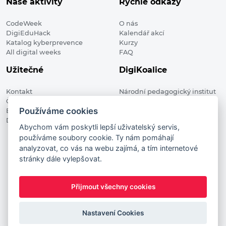
Naše aktivity
Rychlé odkazy
CodeWeek
O nás
DigiEduHack
Kalendář akcí
Katalog kyberprevence
Kurzy
All digital weeks
FAQ
Užitečné
DigiKoalice
Kontakt
Národní pedagogický institut
Členské organizace
České republiky, DigiKoalice
Používáme cookies
Blog
Weilova 1271/6 102 00 Praha 10
Digitalizace ve vzdělávání
Abychom vám poskytli lepší uživatelský servis,
používáme soubory cookie. Ty nám pomáhají
DigiKoalice 2021. All rights reserved
analyzovat, co vás na webu zajímá, a tím internetové
Vstup do administrace
stránky dále vylepšovat.
This project has received funding from the European
Commission Innovation and Networks Executive Agency (now
Přijmout všechny cookies
HaDEA) CEF TELECOM Calls 2019. This website reflects only the
author’s view. It does not represent the view of the European
Commission and the European Commission is not responsible
Nastavení Cookies
for any use that may be made of the information it contains.