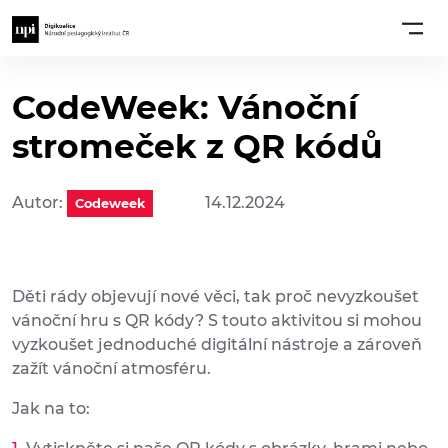
CodeWeek: Vánoční
stromeček z QR kódů
Autor:
14.12.2024
Codeweek
Děti rády objevují nové věci, tak proč nevyzkoušet
vánoční hru s QR kódy? S touto aktivitou si mohou
vyzkoušet jednoduché digitální nástroje a zároveň
zažít vánoční atmosféru.
Jak na to: