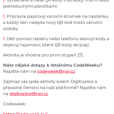
Vytiskněte si naše QR kódy s obrázky, hrami nebo
jednoduchými písničkami.
Připravte papírový vánoční stromek na nástěnku
a každý den nalepte nový QR kód místo vánoční
ozdoby
Děti pomocí tabletu nebo telefonu skenují kódy a
objevují tajemství, které QR kódy skrývají.
Aktivita je vhodná pro první stupeň ZŠ.
Máte nějaké dotazy k letošnímu CodeWeeku?
Napište nám na
codeweek@npi.cz
.
Zajímají vás spíše aktivity kolem DigiKoalice a
případné členství na naší platformě? Napište nám
na
digikoalice@npi.cz
.
Codeweek: