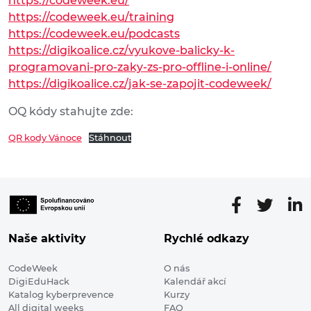
https://codeweek.eu/
https://codeweek.eu/training
https://codeweek.eu/podcasts
https://digikoalice.cz/vyukove-balicky-k-
programovani-pro-zaky-zs-pro-offline-i-online/
https://digikoalice.cz/jak-se-zapojit-codeweek/
OQ kódy stahujte zde:
QR kody Vánoce
Stáhnout
Naše aktivity
Rychlé odkazy
CodeWeek
O nás
DigiEduHack
Kalendář akcí
Katalog kyberprevence
Kurzy
All digital weeks
FAQ