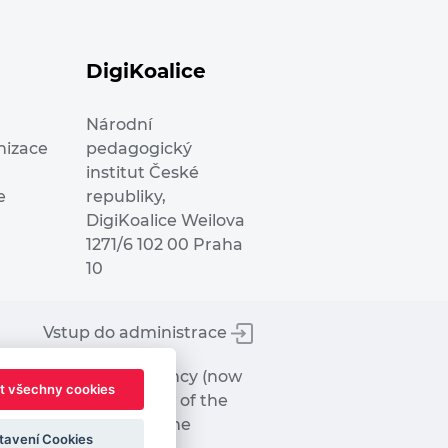
DigiKoalice
Národní
nizace
pedagogický
institut České
e
republiky,
DigiKoalice Weilova
1271/6 102 00 Praha
10
Vstup do administrace
tworks Executive Agency (now
t všechny cookies
ot represent the view of the
hat may be made of the
tavení Cookies