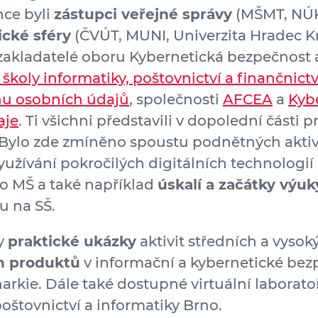
nce byli
zástupci veřejné správy
(MŠMT, NÚK
cké sféry
(ČVÚT, MUNI, Univerzita Hradec K
zakladatelé oboru Kybernetická bezpečnost
 školy informatiky, poštovnictví a finančnict
nu osobních údajů
, společnosti
AFCEA
a
Kyb
aje
. Ti všichni představili v dopolední části
 Bylo zde zmíněno spoustu podnětných aktiv
využívání pokročilých digitálních technologií 
o MŠ a také například
úskalí a začátky výu
u na SŠ.
ly
praktické ukázky
aktivit středních a vyso
h produktů
v informační a kybernetické bez
rkie. Dále také dostupné virtuální laborato
oštovnictví a informatiky Brno.