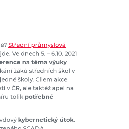
né?
Střední průmyslová
jde. Ve dnech 5. – 6.10. 2021
erence na téma
výuky
tkání žáků středních škol v
jedné školy. Cílem akce
i v ČR, ale taktéž apel na
míru tolik
potřebné
ravdový
kybernetický útok
.
řízeného SCADA