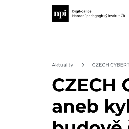
Aktuality
CZECH CYBERTRO
CZECH 
aneb ky
budově 