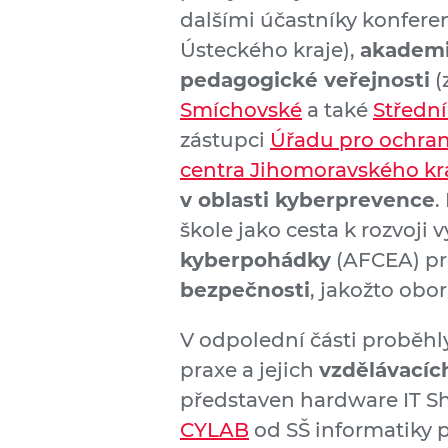
dalšími účastníky konfere
Ústeckého kraje),
akademi
pedagogické veřejnosti
(
Smíchovské
a také
Střední
zástupci
Úřadu pro ochra
centra Jihomoravského kr
v oblasti kyberprevence
.
škole jako cesta k rozvoji 
kyberpohádky
(AFCEA) pr
bezpečnosti
, jakožto obor
V odpolední části proběh
praxe a jejich
vzdělávacíc
představen hardware IT Sha
CYLAB
od SŠ informatiky p