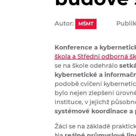
Autor:
Publik
MŠMT
Konference a kybernetic
škola a Střední odborná š
se na škole odehrálo
setká
kybernetické a informačn
podobě cvičení kybernetic
bylo nejen zlepšení úrovně
instituce, v jejichž působno
systémové koordinace a
Žáci se na základě praktic
Na
reálné průmyslové li