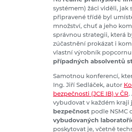
systémem) žáci viděli, ja
připravené třídě byl umís
množství, chuť a jeho komp
správnou strategii, která
zúčastnění prokázat i kom
vlastní výrobník popcornu
případných absolventů st
Samotnou konferencí, kter
Ing. Jiří Sedláček, autor
Ko
bezpečnosti (JCE IB) v ČR
.
vybudovat v každém kraji 
bezpečnost
podle NSMC o
vybudovaných laboratoří
poskytovat je, včetně tech