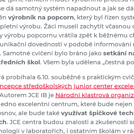
k se dá samotný systém napadnout a jak se d
těn
výrobník na popcorn
, který byl řízen sy
letní výrobu. Žáci museli zachytit včasnou d
 by výrobu popcornu vrátila zpět k běžnému 
unikační dovednosti v podobě informování ma
. Samotné cvičení bylo bráno jako
setkání 
ředních škol
. Všem byla udělena „čestná po
á probíhala 6.10. souběžně s praktickým cvič
ncepce středoškolských junior center excel
 Autorem JCE IB je
Národní klastrová organi
jedno excelentní centrum, které bude nejen
snov, ale bude také
využívat špičkové tech
ch
. JCE centra budou znalosti a zkušenosti s
nologií v laboratořích, i ostatním školám v 