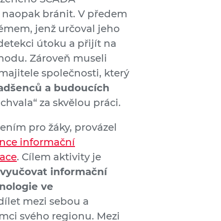
á naopak bránit. V předem
stémem, jenž určoval jeho
etekci útoku a přijít na
chodu. Zároveň museli
jitele společnosti, který
nadšenců a budoucích
chvala“ za skvělou práci.
ením pro žáky, provázel
ence informační
zace
. Cílem aktivity je
vyučovat informační
nologie ve
dílet mezi sebou a
rámci svého regionu. Mezi