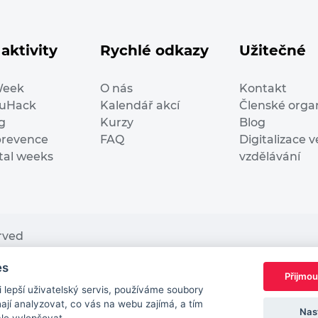
aktivity
Rychlé odkazy
Užitečné
Week
O nás
Kontakt
duHack
Kalendář akcí
Členské orga
g
Kurzy
Blog
prevence
FAQ
Digitalizace v
ital weeks
vzdělávání
erved
es
nding from the European Commission Innovation and Ne
Přijmou
This website reflects only the author’s view. It does n
lepší uživatelský servis, používáme soubory
European Commission is not responsible for any use t
jí analyzovat, co vás na webu zajímá, a tím
Nas