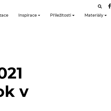
zace
Inspirace
Příležitosti
Materiály
021
ok v