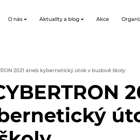
O nás
Aktuality a blog
Akce
Organi
N 2021 aneb kybernetický útok v budově školy
CYBERTRON 2
bernetický út
školy