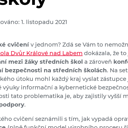
ováno: 1. listopadu 2021
ké cvičení
v jednom? Zdá se Vám to nemož
kola Dvůr Králové nad Labem
dokázala, že to 
ní mezi žáky středních škol
a zároveň
konf
í bezpečnosti na středních školách
. Na se
kého útoku mohl každý kraj vyslat zástupce 
 výuky informační a kybernetické bezpečnost
sti tato problematika je, aby zajistily vyšší 
 podpory
.
kého cvičení seznámili s tím, jak vypadá op
nce
(plně funkční model výrobního procesu 