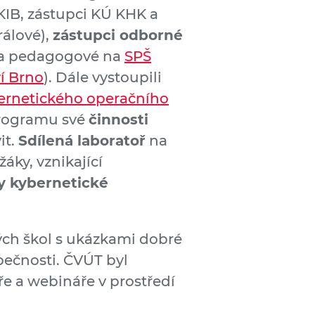
IB, zástupci KÚ KHK a
rálové),
zástupci odborné
 a pedagogové na
SPŠ
ví Brno
). Dále vystoupili
ernetického operačního
 programu své
činnosti
it.
Sdílená laboratoř
na
žáky, vznikající
ky kybernetické
kých škol s ukázkami dobré
pečnosti. ČVÚT byl
ře a webináře v prostředí