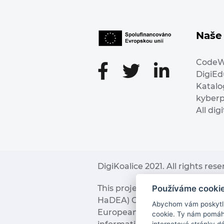
Naše 
Code
DigiE
Katalo
kyber
All dig
DigiKoalice 2021. All rights res
Používáme cooki
This project has received fu
HaDEA) CEF TELECOM Calls 2019. 
Abychom vám poskytli 
European Commission and the 
cookie. Ty nám pomáha