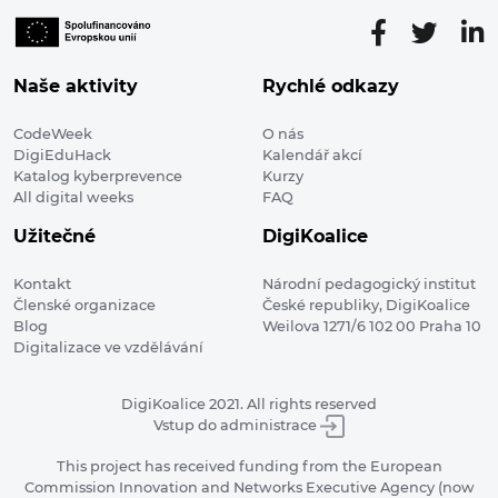
Naše aktivity
Rychlé odkazy
CodeWeek
O nás
DigiEduHack
Kalendář akcí
Katalog kyberprevence
Kurzy
All digital weeks
FAQ
Užitečné
DigiKoalice
Kontakt
Národní pedagogický institut
Členské organizace
České republiky, DigiKoalice
Blog
Weilova 1271/6 102 00 Praha 10
Digitalizace ve vzdělávání
DigiKoalice 2021. All rights reserved
Vstup do administrace
This project has received funding from the European
Commission Innovation and Networks Executive Agency (now