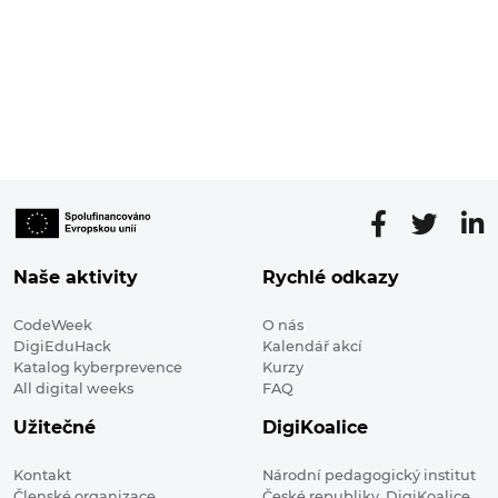
Naše aktivity
Rychlé odkazy
CodeWeek
O nás
DigiEduHack
Kalendář akcí
Katalog kyberprevence
Kurzy
All digital weeks
FAQ
Užitečné
DigiKoalice
Kontakt
Národní pedagogický institut
Členské organizace
České republiky, DigiKoalice