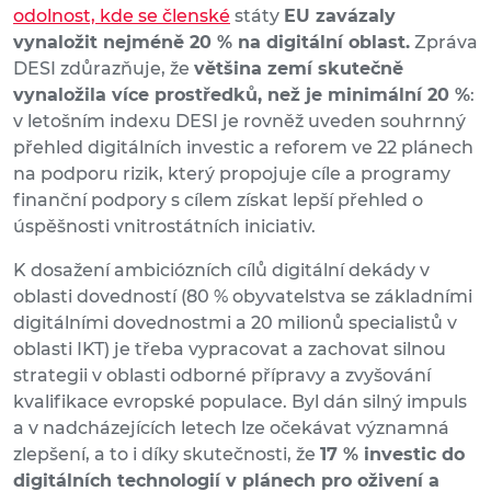
odolnost, kde se členské
státy
EU zavázaly
vynaložit nejméně 20 % na digitální oblast.
Zpráva
DESI zdůrazňuje, že
většina zemí skutečně
vynaložila více prostředků, než je minimální 20 %
:
v letošním indexu DESI je rovněž uveden souhrnný
přehled digitálních investic a reforem ve 22 plánech
na podporu rizik, který propojuje cíle a programy
finanční podpory s cílem získat lepší přehled o
úspěšnosti vnitrostátních iniciativ.
K dosažení ambiciózních cílů digitální dekády v
oblasti dovedností (80 % obyvatelstva se základními
digitálními dovednostmi a 20 milionů specialistů v
oblasti IKT) je třeba vypracovat a zachovat silnou
strategii v oblasti odborné přípravy a zvyšování
kvalifikace evropské populace. Byl dán silný impuls
a v nadcházejících letech lze očekávat významná
zlepšení, a to i díky skutečnosti, že
17 % investic do
digitálních technologií v plánech pro oživení a