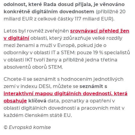
odolnost, které Rada dosud přijala, je věnováno
konkrétně digitálním dovednostem
(přibližně 20
miliard EUR z celkové částky 117 miliard EUR).
Letos byl rovněž zveřejněn
srovnávací přehled žen
v digitální
oblasti, který zdůrazňuje velké rozdíly
mezi ženami a muži v Evropě, pokud jde o
odborníky v oblasti IT a STEM: pouze 19 % specialistů
v oblasti IKT tvoří ženy a přibližně jedna třetina
absolventů oborů STEM.
Chcete-li se seznámit s hodnocením jednotlivých
zemí v indexu DESI, můžete se
seznámit s
interaktivní mapou digitálních dovedností, která
obsahuje
klíčová
data, poznatky a opatření v
oblasti digitálních dovedností a pracovních míst v
každém členském státě EU.
© Evropská komise