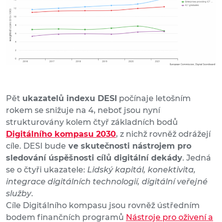
Pět
ukazatelů indexu DESI
počínaje letošním
rokem se snižuje na 4, neboť jsou nyní
strukturovány kolem čtyř základních bodů
Digitálního kompasu 2030
, z nichž rovněž odrážejí
cíle. DESI bude
ve skutečnosti nástrojem pro
sledování úspěšnosti cílů digitální dekády
. Jedná
se o čtyři ukazatele:
Lidský kapitál, konektivita,
integrace digitálních technologií, digitální veřejné
služby
.
Cíle Digitálního kompasu jsou rovněž ústředním
bodem finančních programů
Nástroje pro oživení a