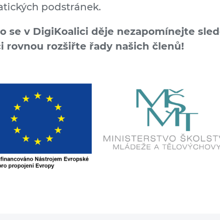
tických podstránek.
co se v DigiKoalici děje nezapomínejte sled
či rovnou rozšiřte řady našich členů!