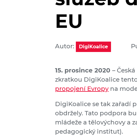
EU
Autor:
P
DigiKoalice
15. prosince 2020
– Česká
zkratkou DigiKoalice tento
propojení Evropy
na moder
DigiKoalice se tak zařadí 
obdržely. Tato podpora bu
mládeže a tělovýchovy a z
pedagogický institut).