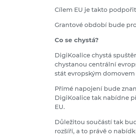
Cílem EU je takto podpořit
Grantové období bude pro
Co se chystá?
DigiKoalice chystá spušt
chystanou centrální evrop
stát evropským domovem pr
Přímé napojení bude znam
DigiKoalice tak nabídne př
EU.
Důležitou součástí tak bud
rozšíří, a to právě o nabíd