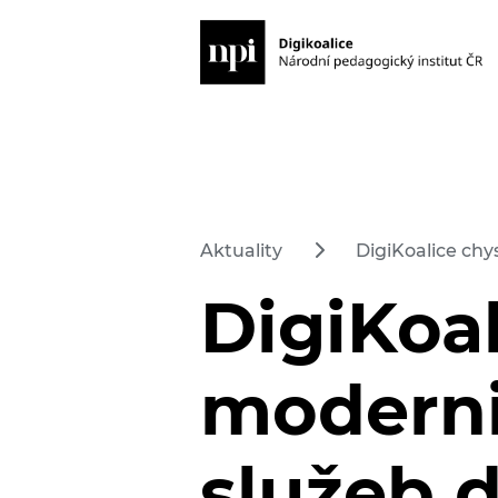
Aktuality
DigiKoalice chy
DigiKoal
moderni
služeb 