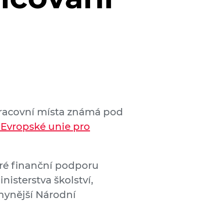
 pracovní místa známá pod
 Evropské unie pro
eré finanční podporu
isterstva školství,
nynější Národní