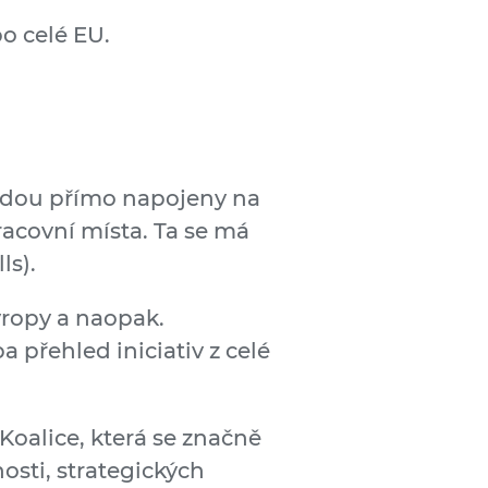
po celé EU.
budou přímo napojeny na
racovní místa. Ta se má
ls).
ropy a naopak.
 přehled iniciativ z celé
Koalice, která se značně
nosti, strategických