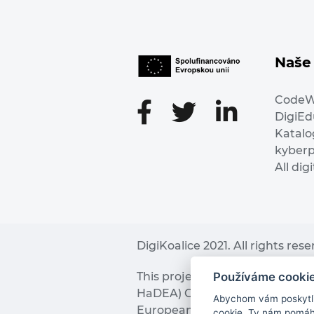
Naše 
Code
DigiE
Katalo
kyber
All dig
DigiKoalice 2021. All rights res
Používáme cooki
This project has received fu
HaDEA) CEF TELECOM Calls 2019. 
Abychom vám poskytli 
European Commission and the 
cookie. Ty nám pomáha