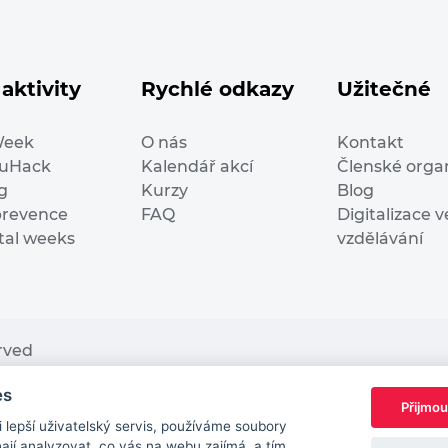
aktivity
Rychlé odkazy
Užitečné
Week
O nás
Kontakt
duHack
Kalendář akcí
Členské orga
g
Kurzy
Blog
prevence
FAQ
Digitalizace v
ital weeks
vzdělávání
erved
es
nding from the European Commission Innovation and Ne
Přijmou
This website reflects only the author’s view. It does n
lepší uživatelský servis, používáme soubory
European Commission is not responsible for any use t
jí analyzovat, co vás na webu zajímá, a tím