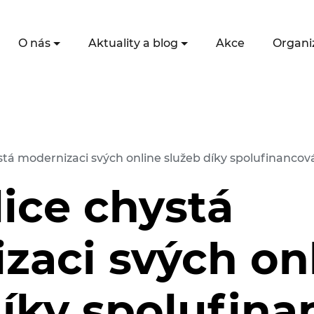
O nás
Aktuality a blog
Akce
Organi
stá modernizaci svých online služeb díky spolufinancov
ice chystá
zaci svých on
díky spolufina