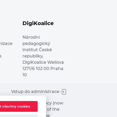
DigiKoalice
Národní
nizace
pedagogický
institut České
e
republiky,
DigiKoalice Weilova
1271/6 102 00 Praha
10
Vstup do administrace
tworks Executive Agency (now
t všechny cookies
ot represent the view of the
hat may be made of the