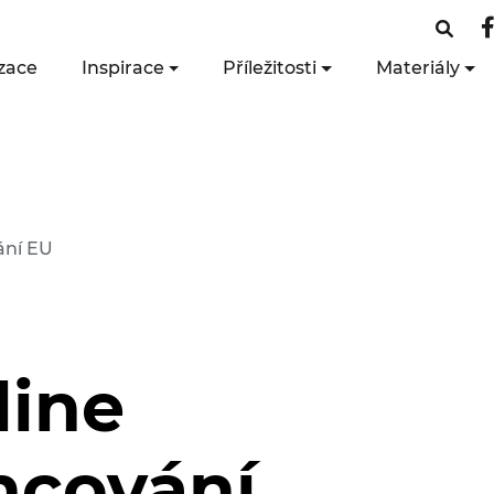
zace
Inspirace
Příležitosti
Materiály
ání EU
line
ncování