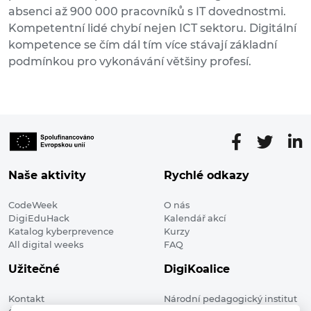
absenci až 900 000 pracovníků s IT dovednostmi.
Kompetentní lidé chybí nejen ICT sektoru. Digitální
kompetence se čím dál tím více stávají základní
podmínkou pro vykonávání většiny profesí.
Naše aktivity
Rychlé odkazy
CodeWeek
O nás
DigiEduHack
Kalendář akcí
Katalog kyberprevence
Kurzy
All digital weeks
FAQ
Užitečné
DigiKoalice
Kontakt
Národní pedagogický institut