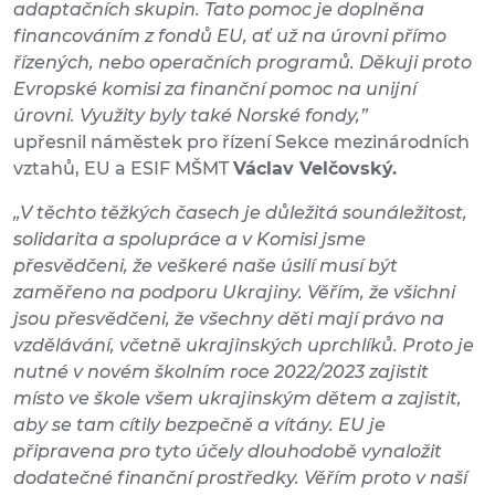
adaptačních skupin. Tato pomoc je doplněna
financováním z fondů EU, ať už na úrovni přímo
řízených, nebo operačních programů. Děkuji proto
Evropské komisi za finanční pomoc na unijní
úrovni. Využity byly také Norské fondy,”
upřesnil náměstek pro řízení Sekce mezinárodních
vztahů, EU a ESIF MŠMT
Václav Velčovský.
„V těchto těžkých časech je důležitá sounáležitost,
solidarita a spolupráce a v Komisi jsme
přesvědčeni, že veškeré naše úsilí musí být
zaměřeno na podporu Ukrajiny. Věřím, že všichni
jsou přesvědčeni, že všechny děti mají právo na
vzdělávání, včetně ukrajinských uprchlíků. Proto je
nutné v novém školním roce 2022/2023 zajistit
místo ve škole všem ukrajinským dětem a zajistit,
aby se tam cítily bezpečně a vítány. EU je
připravena pro tyto účely dlouhodobě vynaložit
dodatečné finanční prostředky. Věřím proto v naší