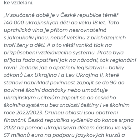
ke vzdělání.
„V současné době je v České republice téměř
140 000 ukrajinských dětí do věku 18 let. Tato
uprchlická vlna je přitom nesrovnatelná
s jakoukoliv jinou, neboť většinu z přicházejících
tvoří ženy a děti. A o to větší vzniká tlak na
přizpůsobení vzdělávacího systému. Proto byla
přijata řada opatření jak na národní, tak regionální
rovni. Jednak jde o opatření legislativní – balíky
zákonů Lex Ukrajina I a Lex Ukrajina II, které
stanoví například povinnost zapojit se do 90 do
povinné školní docházky nebo umožňuje
ukrajinským učitelům zapojit se do českého
školního systému bez znalosti češtiny i ve školním
roce 2022/2023. Druhou oblastí jsou opatření
finanční. Česká republika vyčlenila do konce srpna
2022 na pomoc ukrajinským dětem částku ve výši
57 milionů euro na podporu jazykových kurzů a