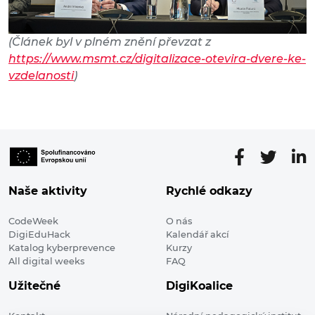
(Článek byl v plném znění převzat z
https://www.msmt.cz/digitalizace-otevira-dvere-ke-
vzdelanosti
)
Naše aktivity
Rychlé odkazy
CodeWeek
O nás
DigiEduHack
Kalendář akcí
Katalog kyberprevence
Kurzy
All digital weeks
FAQ
Užitečné
DigiKoalice