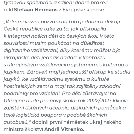
týmovou spolupráci a sdílení dobré praxe,“
řekl
Stefaan Hermans
z Evropské komise.
„Velmi si vážím pozváni na toto jednání a děkuji
České republice také za to, jak přistoupila
k integraci našich dětí do českých škol. V této
souvislosti musím poukázat na důležitost
digitálního vzdělávání, díky kterému můžou být
ukrajinské děti jednak nadále v kontaktu
s ukrajinským vzdělávacím systémem, s kulturou a
jazykem. Zároveň mají jednodušší přístup ke studiu
jazyků, ke vzdělávacímu systému a kultuře
hostitelských zemí a mají tak zajištěny základní
podmínky pro vzdělání. Pro děti zůstávající na
Ukrajině bude pro nový školní rok 2022/2023 klíčové
zajištění tištěných učebnic, digitálních pomůcek a
také logistická podpora v podobě školních
autobusů,“
doplnil první náměstek ukrajinského
ministra školství
Andrii Vitrenko.