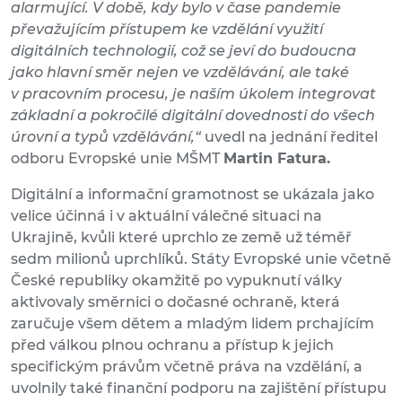
alarmující. V době, kdy bylo v čase pandemie
převažujícím přístupem ke vzdělání využití
digitálních technologií, což se jeví do budoucna
jako hlavní směr nejen ve vzdělávání, ale také
v pracovním procesu, je naším úkolem integrovat
základní a pokročilé digitální dovednosti do všech
úrovní a typů vzdělávání,“
uvedl na jednání ředitel
odboru Evropské unie MŠMT
Martin Fatura.
Digitální a informační gramotnost se ukázala jako
velice účinná i v aktuální válečné situaci na
Ukrajině, kvůli které uprchlo ze země už téměř
sedm milionů uprchlíků. Státy Evropské unie včetně
České republiky okamžitě po vypuknutí války
aktivovaly směrnici o dočasné ochraně, která
zaručuje všem dětem a mladým lidem prchajícím
před válkou plnou ochranu a přístup k jejich
specifickým právům včetně práva na vzdělání, a
uvolnily také finanční podporu na zajištění přístupu