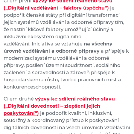
Cílem první
výzvy ke sdílení reálného stavu
(„Digitální vzdělávání – faktory úspěchu“)
je
podpořit členské státy při digitální transformaci
jejich systémů vzdělávání a odborné přípravy tím,
že nastíní klíčové faktory umožňující účinný a
inkluzivní ekosystém digitálního
vzdělávání. Iniciativa se vztahuje
na všechny
úrovně vzdělávání a odborné přípravy
a přispěje k
modernizaci systému vzdělávání a odborné
přípravy, posílení územní soudržnosti, sociálního
začlenění a spravedlnosti a zároveň přispěje k
hospodářskému růstu, tvorbě pracovních míst a
konkurenceschopnosti.
Cílem druhé
výzvy ke sdílení reálného stavu
(„Digitální dovednosti – zlepšení jejich
poskytování“)
je podpořit kvalitní, inkluzivní,
soudržný a koordinovaný přístup k poskytování
digitálních dovedností na všech úrovních vzdělávání