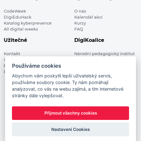
CodeWeek
O nás
DigiEduHack
Kalendář akcí
Katalog kyberprevence
Kurzy
All digital weeks
FAQ
Užitečné
DigiKoalice
Kontakt
Národní pedagogický institut
Členské organizace
České republiky, DigiKoalice
Používáme cookies
Blog
Weilova 1271/6 102 00 Praha 10
Digitalizace ve vzdělávání
Abychom vám poskytli lepší uživatelský servis,
používáme soubory cookie. Ty nám pomáhají
DigiKoalice 2021. All rights reserved
analyzovat, co vás na webu zajímá, a tím internetové
Vstup do administrace
stránky dále vylepšovat.
This project has received funding from the European
Commission Innovation and Networks Executive Agency (now
Přijmout všechny cookies
HaDEA) CEF TELECOM Calls 2019. This website reflects only the
author’s view. It does not represent the view of the European
Commission and the European Commission is not responsible
Nastavení Cookies
for any use that may be made of the information it contains.