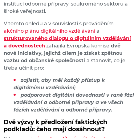
institucí odborné přípravy, soukromého sektoru a
široké veřejnosti.
V tomto ohledu a v souvislosti s prováděním
akčního plánu digitálního vzdělávání
a
strukturovaného dialogu o digitálním vzdělávání
a dovednostech
zahájila Evropská komise
dvě
nové iniciativy, jejichž cílem je získat zpětnou
vazbu od občanské společnosti
a stanovit, co je
třeba učinit pro:
zajistit, aby měl každý přístup k
digitálnímu vzdělávání;
podporovat digitální dovednosti v rané fázi
vzdělávání a odborné přípravy a ve všech
fázích vzdělávání a odborné přípravy.
Dvě výzvy k předložení faktických
podkladů: čeho mají dosáhnout?