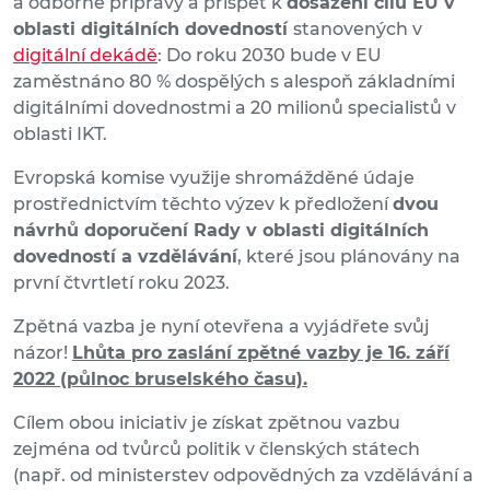
a odborné přípravy a přispět k
dosažení cílů EU v
oblasti digitálních dovedností
stanovených v
digitální dekádě
: Do roku 2030 bude v EU
zaměstnáno 80 % dospělých s alespoň základními
digitálními dovednostmi a 20 milionů specialistů v
oblasti IKT.
Evropská komise využije shromážděné údaje
prostřednictvím těchto výzev k předložení
dvou
návrhů doporučení Rady v oblasti digitálních
dovedností a vzdělávání
, které jsou plánovány na
první čtvrtletí roku 2023.
Zpětná vazba je nyní otevřena a vyjádřete svůj
názor!
Lhůta pro zaslání zpětné vazby je 16. září
2022 (půlnoc bruselského času).
Cílem obou iniciativ je získat zpětnou vazbu
zejména od tvůrců politik v členských státech
(např. od ministerstev odpovědných za vzdělávání a