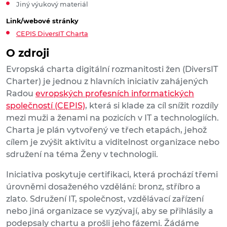
Jiný výukový materiál
Link/webové stránky
CEPIS DiversIT Charta
O zdroji
Evropská charta digitální rozmanitosti žen (DiversIT
Charter) je jednou z hlavních iniciativ zahájených
Radou
evropských profesních informatických
společností (CEPIS)
, která si klade za cíl snížit rozdíly
mezi muži a ženami na pozicích v IT a technologiích.
Charta je plán vytvořený ve třech etapách, jehož
cílem je zvýšit aktivitu a viditelnost organizace nebo
sdružení na téma Ženy v technologii.
Iniciativa poskytuje certifikaci, která prochází třemi
úrovněmi dosaženého vzdělání: bronz, stříbro a
zlato. Sdružení IT, společnost, vzdělávací zařízení
nebo jiná organizace se vyzývají, aby se přihlásily a
podepsaly chartu a prošli jeho fázemi. Žádáme