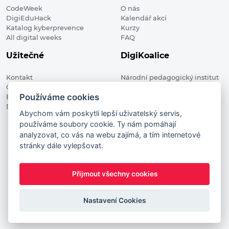
CodeWeek
O nás
DigiEduHack
Kalendář akcí
Katalog kyberprevence
Kurzy
All digital weeks
FAQ
Užitečné
DigiKoalice
Kontakt
Národní pedagogický institut
Členské organizace
České republiky, DigiKoalice
Používáme cookies
Blog
Weilova 1271/6 102 00 Praha 10
Digitalizace ve vzdělávání
Abychom vám poskytli lepší uživatelský servis,
používáme soubory cookie. Ty nám pomáhají
DigiKoalice 2021. All rights reserved
analyzovat, co vás na webu zajímá, a tím internetové
Vstup do administrace
stránky dále vylepšovat.
This project has received funding from the European
Commission Innovation and Networks Executive Agency (now
Přijmout všechny cookies
HaDEA) CEF TELECOM Calls 2019. This website reflects only the
author’s view. It does not represent the view of the European
Commission and the European Commission is not responsible
Nastavení Cookies
for any use that may be made of the information it contains.