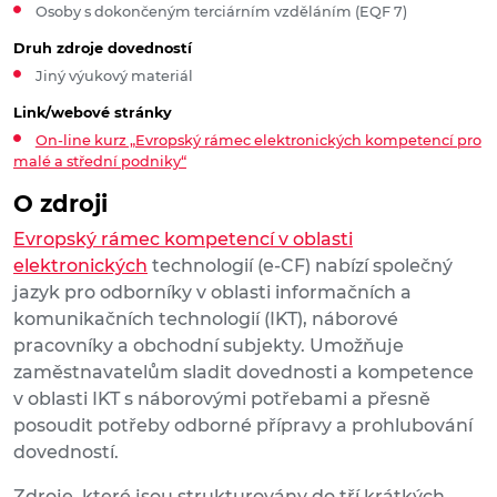
Osoby s dokončeným terciárním vzděláním (EQF 7)
Druh zdroje dovedností
Jiný výukový materiál
Link/webové stránky
On-line kurz „Evropský rámec elektronických kompetencí pro
malé a střední podniky“
O zdroji
Evropský rámec kompetencí v oblasti
elektronických
technologií (e-CF) nabízí společný
jazyk pro odborníky v oblasti informačních a
komunikačních technologií (IKT), náborové
pracovníky a obchodní subjekty. Umožňuje
zaměstnavatelům sladit dovednosti a kompetence
v oblasti IKT s náborovými potřebami a přesně
posoudit potřeby odborné přípravy a prohlubování
dovedností.
Zdroje, které jsou strukturovány do tří krátkých